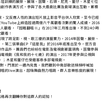
劇科班訓練的展榮、展瑞、茵聲、石頭、尼克、董仔、木星七位
的創作表演方式，參與了各大戲劇比賽及劇場演出互動，累積
幽默、又反應人性的演出短片放上影音平台供人欣賞，至今已經
ouTube上締造超過兩億六千萬觀看次數的驚人成績，2016
觀看，『超瞎翻唱 II.』在2017年三月推出後，不到24小時
次觀看！
現了跨足影、視、歌三棲的演藝實力。2014年茵聲、展榮、
，第二張單曲EP『這是我』於2016年底推出至今，官方音
樂作品外，團員們也紛紛在電影及電視劇嶄露頭角，茵聲參與
電視劇《我和我的十七歲》的演出，2017年更參與公視與
少女》；木星和董仔也受邀客串多部電視劇。
樂派對，門票於一週內完售，我們聽到中南部歌迷頻頻呼喊加
唱的live演出，超嗨舞曲熱力唱跳，群人音樂態度的展現！
間
風格再次翻轉你對這群人的認知！