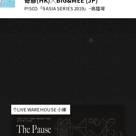
奇膠(HK)╳BIG&MEE (JP)
P!SCO「9 ASIA SERIES 2019」−高雄場
LIVE WAREHOUSE 小庫