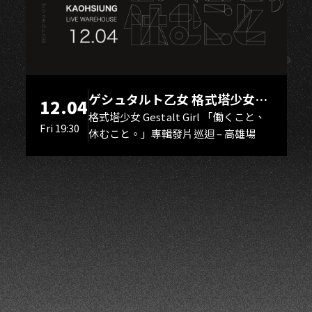
K
ゲシュタルト乙女 格式塔少女
12.04
Gestalt Girl
格式塔少女 Gestalt Girl 「働くこと、
Fri 19:30
休むこと。」專輯發片巡迴 – 高雄場