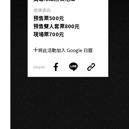
A
票價資訊
預售票500元
預售雙人套票800元
現場票700元
將此活動加入 Google 日曆
share:
Copy
Share
Share
Copy
Link
on
on
Link
Facebook
LINE