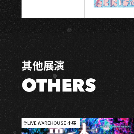
陋
寡
聞」
臺
灣
巡
演
−高
其他展演
雄
場
OTHERS
LIVE WAREHOUSE 小庫