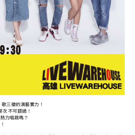
視、歌三棲的演藝實力！
場次 不可錯過！
曲熱力唱跳嗎？
臨！