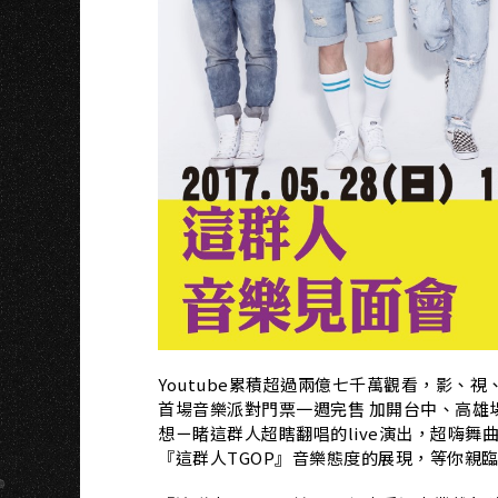
Youtube累積超過兩億七千萬觀看，影、
首場音樂派對門票一週完售 加開台中、高雄
想ㄧ睹這群人超瞎翻唱的live演出，超嗨舞
『這群人TGOP』音樂態度的展現，等你親