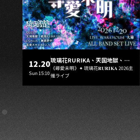
G
琉璃花RURIKA、天国地獄、終
12.20
焉Rebirth、DUALIA、無我夢
《尋愛未明》✦ 琉璃花𝐑𝐔𝐑𝐈𝐊𝐀 2026主
Sun 15:10
催ライブ
中、花奏スマイル（O.A.）