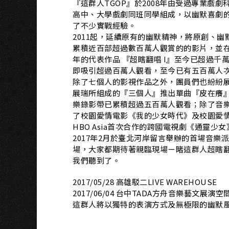
『這群人TGOP』於2008年由受過專業戲
高中、大學戲劇同班同學組成，以幽默喜劇
了不少實戰經驗。
2011起，延續原有的幽默精神，將原創、
累積近百部超過數百萬人觀賞的的影片，並在Y
年的代表作品 『超瞎翻唱 I』至今已超過千萬人
即吸引超過百萬人觀看，至今已有五百萬人
除了七個人的影視作品之外，團員們也紛紛展
展瑞所組成的『三個人』推出單曲『皮在癢』
樂錄影帶已累積超過五百萬人觀看；除了音
了校園愛情電影《我的少女時代》及校園愛情
HBO Asia首次合作的跨國電視劇《通靈
2017年2月於臺北河岸留言舉辦的首場音
場，大家都期待著親臨現場ㄧ睹這群人超瞎翻
我們聽到了。
2017/05/28 高雄駁二LIVE WAREHOUSE
2017/06/04 台中TADA方舟音樂藝文展演空
這群人將以獨特的表演方式及無極限的幽默