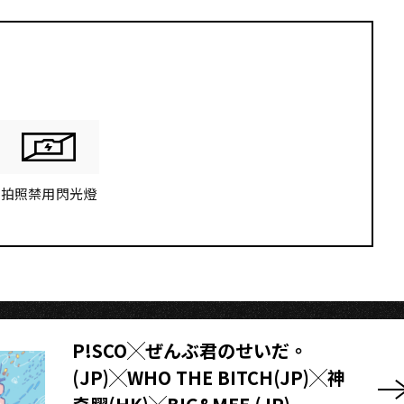
U
拍照禁用閃光燈
P!SCO╳ぜんぶ君のせいだ。
(JP)╳WHO THE BITCH(JP)╳神