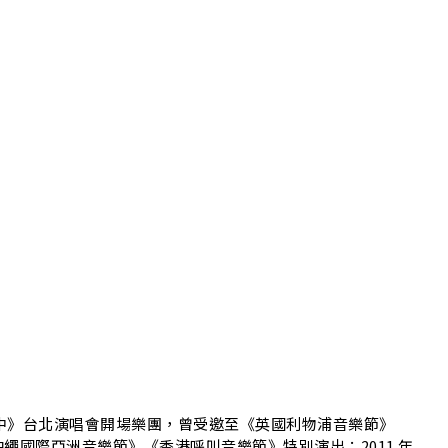
nd 黃貫中》台北演唱會開場樂團，曾受邀至《英國利物浦音樂節》
繩國際亞洲音樂節》《香港呼叫音樂節》特別演出；2011 年