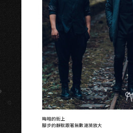
A
晦暗的街上
腳步的靜默跟著無數漣漪放大