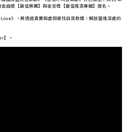
S
該年度金曲奬【最佳樂團】與金音獎【最佳搖滾專輯】提名。
True Love》，將透過真實與虛假尋找自我救贖，解放靈魂深處的
er】。