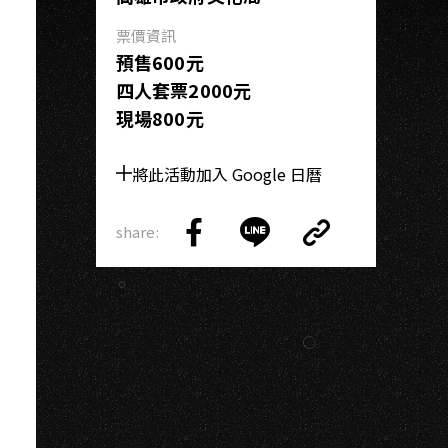
票價資訊
預售600元
四人套票2000元
現場800元
將此活動加入 Google 日曆
share:
Copy
Share
Share
Copy
Link
on
on
Link
Facebook
LINE