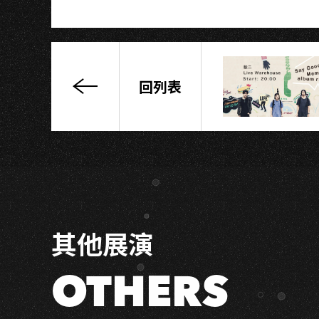
A
回列表
許
哲
珮
「sweet
sixteen」
其他展演
OTHERS