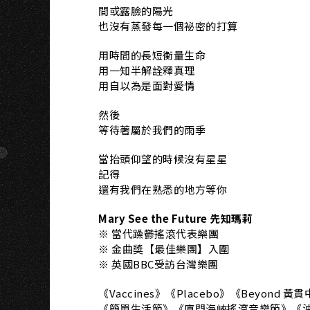
間或露臉的陽光
也沒有蒸發每一個祕密的打算
用時間的長短衡量生命
用一知半解詮釋真理
用自以為是面對愛情
然後
等待著屬於我們的雨季
當抬頭仰望的時候沒有星星
記得
還有我們在熟悉的地方等你
Mary See the Future 先知瑪莉
※ 當代躁鬱搖滾代表樂團
※ 金曲奬【最佳樂團】入圍
※ 英國BBC受訪台灣樂團
《Vaccines》《Placebo》《Beyo
《簡單生活節》《廈門海峽搖滾音樂節》《沖