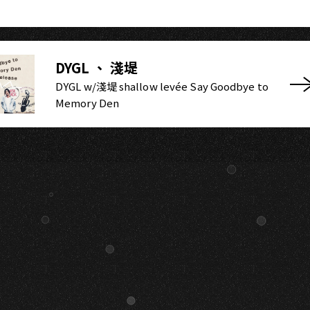
O
DYGL 、 淺堤
DYGL w/淺堤 shallow levée Say Goodbye to
Memory Den