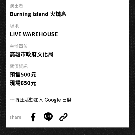
巡
演出者
迴
Burning Island 火燒島
演
唱
場地
會
LIVE WAREHOUSE
主辦單位
高雄市政府文化局
票價資訊
預售500元
現場650元
將此活動加入 Google 日曆
share:
Copy
Share
Share
Copy
Link
on
on
Link