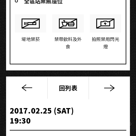
全區站票無座位
場地禁菸
禁帶飲料及外
拍照禁用閃光
食
燈
回列表
《搖
滾
天
2017.02.25 (SAT)
使
19:30
Rock
Angel》