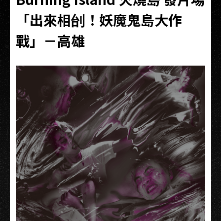
「出來相刣！妖魔鬼島大作
戰」－高雄