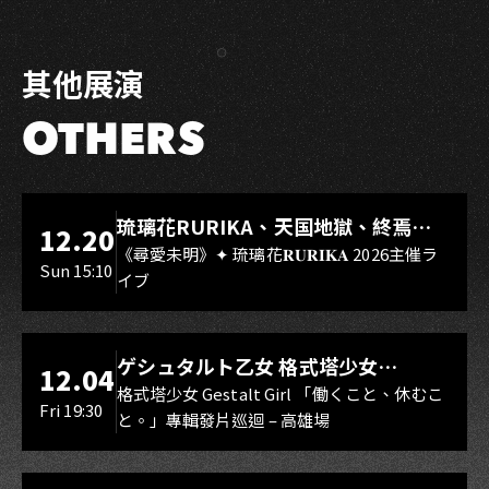
Facebook
LINE
其他展演
OTHERS
LIVE WAREHOUSE 小庫
琉璃花RURIKA、天国地獄、終焉
12.20
Rebirth、DUALIA、無我夢中、花奏
《尋愛未明》✦ 琉璃花𝐑𝐔𝐑𝐈𝐊𝐀 2026主催ラ
Sun 15:10
イブ
スマイル（O.A.）
LIVE WAREHOUSE 小庫
ゲシュタルト乙女 格式塔少女
12.04
Gestalt Girl
格式塔少女 Gestalt Girl 「働くこと、休むこ
Fri 19:30
と。」專輯發片巡迴 – 高雄場