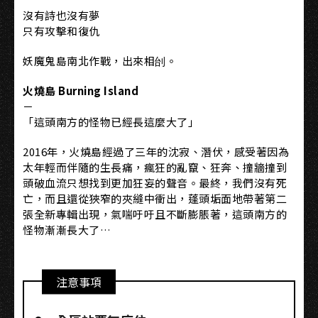
沒有詩也沒有夢
只有攻擊和復仇
妖魔鬼島南北作戰，出來相刣。
火燒島 Burning Island
－
「這頭南方的怪物已經長這麼大了」
2016年，火燒島經過了三年的沈寂、潛伏，感受著因為
太年輕而伴隨的生長痛，瘋狂的亂竄、狂奔、撞牆撞到
頭破血流只想找到更加狂妄的聲音。最終，我們沒有死
亡，而且還從狹窄的夾縫中衝出，蓬頭垢面地帶著第二
張全新專輯出現，氣喘吁吁且不斷膨脹著，這頭南方的
怪物漸漸長大了…
注意事項