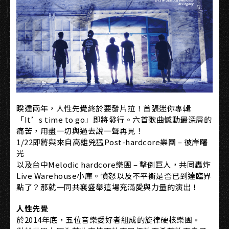
睽違兩年，人性先覺終於要發片拉！首張迷你專輯
「It’s time to go」即將發行。六首歌曲憾動最深層的
痛苦，用盡一切與過去說一聲再見！
1/22即將與來自高雄兇猛Post-hardcore樂團 – 彼岸曙
光
以及台中Melodic hardcore樂團 – 擊倒巨人，共同轟炸
Live Warehouse小庫。憤怒以及不平衡是否已到達臨界
點了？那就一同共襄盛舉這場充滿愛與力量的演出！
人性先覺
於2014年底，五位音樂愛好者組成的旋律硬核樂團。