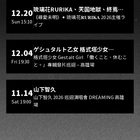
LIVE WAREHOUSE 小庫
琉璃花RURIKA、天国地獄、終焉
12.20
Rebirth、DUALIA、無我夢中、花奏
《尋愛未明》✦ 琉璃花𝐑𝐔𝐑𝐈𝐊𝐀 2026主催ラ
Sun 15:10
イブ
スマイル（O.A.）
LIVE WAREHOUSE 小庫
ゲシュタルト乙女 格式塔少女
12.04
Gestalt Girl
格式塔少女 Gestalt Girl 「働くこと、休むこ
Fri 19:30
と。」專輯發片巡迴 – 高雄場
海音館
山下智久
11.14
山下智久 2026 巡迴演唱會 DREAMING 高雄
Sat 19:00
場