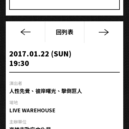
回列表
盧
廣
仲
2017.01.22 (SUN)
2017
19:30
春
季
巡
演出者
迴
人性先覺、彼岸曙光、擊倒巨人
－
高
場地
雄
LIVE WAREHOUSE
Hip-
hop
主辦單位
嘻