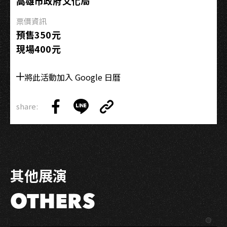
高雄市政府文化局
哈
票價資訊
預售350元
現場400元
將此活動加入 Google 日曆
share:
Copy
Share
Share
Copy
Link
on
on
Link
Facebook
LINE
其他展演
OTHERS