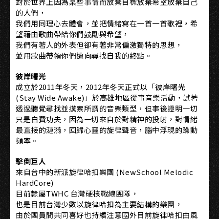
對於世界上因為某些事情而放棄目標放棄希望放棄自己
的人們，
我們用同理心去體會，並把情緒寫在一首一首歌裡，希
望藉由歌曲帶給你們鼓勵與希望，
我們有著人的外表但卻有著非常偏激獨特的思想，
並用歌曲帶領你們邁向尋找自我的終點。
彼岸曙光
成立於2011年冬天，2012年冬天正式以「彼岸曙光
(Stay Wide Awake)」於高雄地區從事音樂活動，試著
透過聽覺尋找並摸索所謂的音樂類型，但事後證明一切
只是白費功夫，因為一切來自於對精神的投射，對情緒
最直接的漣漪，回歸心靈的旋律聲音，腦中浮現的躁動
頻率。
擊倒巨人
來自台中的新派旋律哈扣樂團 (NewSchool Melodic
HardCore)
目前隸屬TWHC 台灣硬核戰線團隊，
也是目前台灣少數以旋律哈扣為主要結構的樂團，
由於團員間共同喜好也持續注意國外目前旋律哈扣曲風