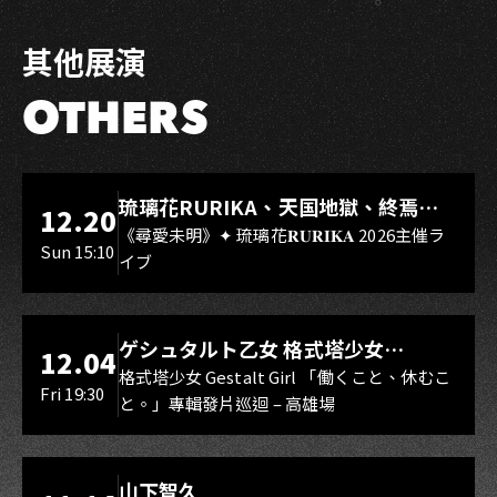
其他展演
OTHERS
LIVE WAREHOUSE 小庫
琉璃花RURIKA、天国地獄、終焉
12.20
Rebirth、DUALIA、無我夢中、花奏
《尋愛未明》✦ 琉璃花𝐑𝐔𝐑𝐈𝐊𝐀 2026主催ラ
Sun 15:10
イブ
スマイル（O.A.）
LIVE WAREHOUSE 小庫
ゲシュタルト乙女 格式塔少女
12.04
Gestalt Girl
格式塔少女 Gestalt Girl 「働くこと、休むこ
Fri 19:30
と。」專輯發片巡迴 – 高雄場
海音館
山下智久