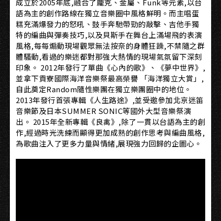
成立於2005年底,融合了龐克、金屬、Funk等元素,以台
語為主的創作路線在獨立音樂圈中風格鮮明。而主唱蛋
糕充滿爆發力的怒吼、鼓手奔馳帶勁的敲擊、吉他手獨
特的編曲與彈奏技巧,以及貝斯手在舞台上滿場飛的表演
風格,每每煽動現場觀眾無法按奈的身體狂躁,不禁隨之群
體騷動,看過的樂迷都對那強大熱情的現場氣氛留下深刻
印象。 2012年發行了單曲《心內的歌》、《夢中世界》,
並拿下貢寮國際海洋音樂祭最高榮譽 「海洋獨立大賞」,
自此奠定Random隨性樂團在獨立樂團圈中的地位。
2013年發行首張專輯《人生路途》,並受邀參加北京迷笛
音樂節及日本SUMMER SONIC等國外大型音樂祭演
出。 2015年全新專輯《良禽》,除了一貫以台語為主的創
作,經過時光洗練而顯得更加成熟的創作思考與編曲風格,
為歌曲注入了更多力量與情緒,展現強力回歸的企圖心。