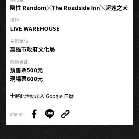
隨性 Random╳The Roadside Inn╳超速之犬
場地
LIVE WAREHOUSE
主辦單位
高雄市政府文化局
票價資訊
預售票500元
現場票600元
將此活動加入 Google 日曆
share:
Copy
Share
Share
Copy
Link
on
on
Link
Facebook
LINE