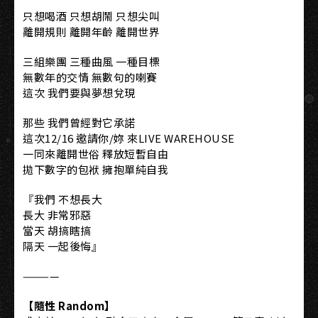
只想喝酒 只想胡鬧 只想尖叫
離開規則 離開年齡 離開世界
三組樂團 三種曲風 一種目標
無數年的交情 無數句的喇賽
這次 我們要與夢想兌現
那些 我們曾經對它承諾
這次12/16 邀請你/妳 來LIVE WAREHOUSE
一同來離開世俗 釋放短暫自由
拋下數字的包袱 擁抱單純自我
『我們 不想長大
長大 非常邪惡
當天 胡搞瞎搞
隔天 一起後悔』
————
【隨性 Random】