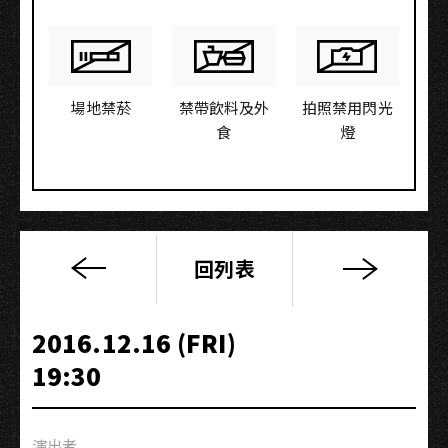
場地禁菸
禁帶飲料及外
拍照禁用閃光
食
燈
回列表
91
招
你
2016.12.16 (FRI)
來
19:30
演出者