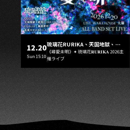
N
琉璃花RURIKA、天国地獄、終
12.20
焉Rebirth、DUALIA、無我夢
《尋愛未明》✦ 琉璃花𝐑𝐔𝐑𝐈𝐊𝐀 2026主
Sun 15:10
催ライブ
中、花奏スマイル（O.A.）