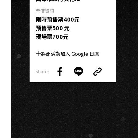
K
票價資訊
限時預售票400元
預售票500 元
現場票700元
將此活動加入 Google 日曆
share:
Copy
Share
Share
Copy
Link
on
on
Link
Facebook
LINE