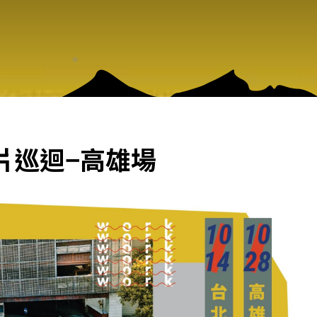
片巡迴−高雄場