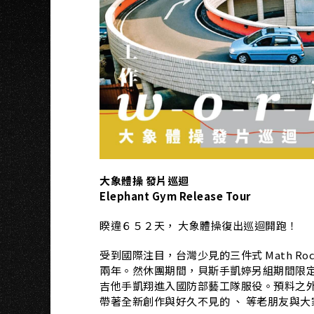
N
大象體操 發片巡迴
Elephant Gym Release Tour
睽違６５２天， 大象體操復出巡迴開跑！
受到國際注目，台灣少見的三件式 Math R
兩年。然休團期間，貝斯手凱婷另組期間限定
吉他手凱翔進入國防部藝工隊服役。預料之外
帶著全新創作與好久不見的 、 等老朋友與大家相