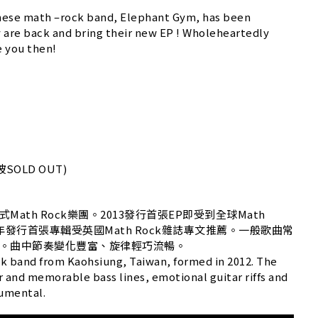
anese math –rock band, Elephant Gym, has been
 are back and bring their new EP ! Wholeheartedly
e you then!
OLD OUT)
ath Rock樂團。2013發行首張EP即受到全球Math
注。2014年發行首張專輯受英國Math Rock雜誌專文推薦。一般歌曲常
器。曲中節奏變化豐富、旋律輕巧流暢。
k band from Kaohsiung, Taiwan, formed in 2012. The
r and memorable bass lines, emotional guitar riffs and
umental.