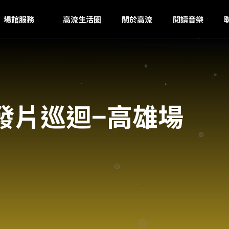
G
ｚ
場館服務
高流生活圈
關於高流
閱讀音樂
發片巡迴−高雄場