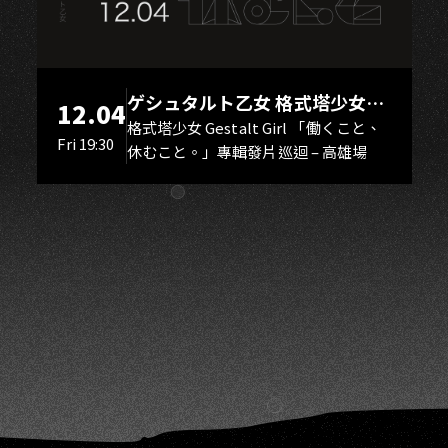
G
ゲシュタルト乙女 格式塔少女
12.04
Gestalt Girl
格式塔少女 Gestalt Girl 「働くこと、
Fri 19:30
休むこと。」專輯發片巡迴 – 高雄場