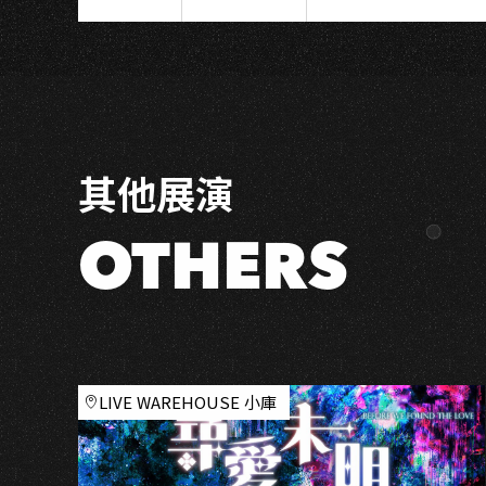
Waiting
4
You
Tour
2016
Asia
其他展演
at
Taiwan
OTHERS
LIVE WAREHOUSE 小庫