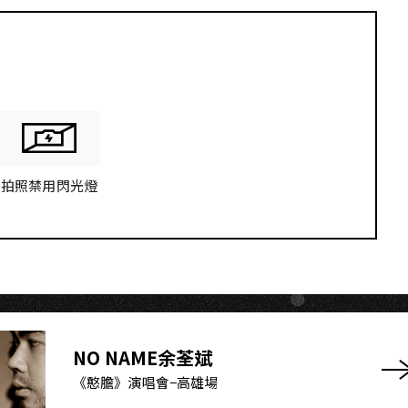
拍照禁用閃光燈
NO NAME余荃斌
《憨膽》演唱會−高雄場