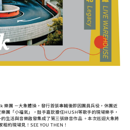
G
ock 樂團 －大象體操，發行首張專輯後即因團員兵役，休團近
樂團「小福氣」，鼓手嘉欽擔任HUSH等歌手的現場樂手，
的生活與音樂啟發集成了第三張錄音作品 。本次巡迴大象將
約現場見！SEE YOU THEN！