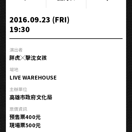
《要
你
知
2016.09.23 (FRI)
道》
19:30
全
台
巡
演出者
迴
胖虎╳擊沈女孩
演
唱
場地
會
LIVE WAREHOUSE
−高
雄
主辦單位
場
高雄市政府文化局
票價資訊
預售票400元
現場票500元