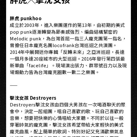
胖虎 punkhoo
成立於2003年，進入樂團運作的第13年，由初期的美式
pop punk逐漸轉變為節奏感強烈、編曲結構緊密的
Melodic punk，為台灣首屈一指三人龐克團第一指名，
曾擔任日本龐克名團locofrank台灣巡迴之共演團。
2014年中展開迷你專輯「反轉未來」之亞洲巡迴，長達
一個月多達20座城市的大型巡迴。2016年發行第四張最
新單曲「facelife」。現場演出張力、群眾號召力以及現
場煽動力皆為台灣龐克圈數一數二之樂團。
——
擊沈女孩 Destroyers
Destroyers擊沈女孩由四個大男孩在一次喝酒聊天的聚
會中，決定一起組團，唱自己喜歡的歌、玩自己喜歡的
音樂，想要把快樂的心情唱給大家聽。不同於以往一般
穿著帥氣的龐克團，擊沈女孩希望帶給大家輕快的美式
龐克曲風，配上簡單的歌詞、特別好記又充滿歡樂氣息