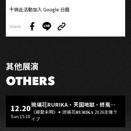
將此活動加入 Google 日曆
share:
Copy
Share
Share
Copy
Link
on
on
Link
Facebook
LINE
其他展演
OTHERS
LIVE WAREHOUSE 小庫
琉璃花RURIKA、天国地獄、終焉
12.20
Rebirth、DUALIA、無我夢中、花奏
《尋愛未明》✦ 琉璃花𝐑𝐔𝐑𝐈𝐊𝐀 2026主催ラ
Sun 15:10
イブ
スマイル（O.A.）