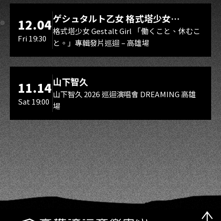
LIVE WAREHOUSE 小庫
ゲシュタルト乙女 格式塔少女
12.04
Gestalt Girl
格式塔少女 Gestalt Girl 「働くこと、休むこ
Fri 19:30
と。」專輯發片巡迴 – 高雄場
海音館
山下智久
11.14
山下智久 2026 巡迴演唱會 DREAMING 高雄
Sat 19:00
場