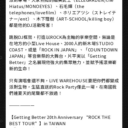
Hiatus/MONOEYES）、石毛輝（the
telephones/lovefilm）、ホリエアツシ（ストレイテ
ナー/ent）、木下理樹（ART-SCHOOL/killing boy）
都是他的DJ活動常客！
跳脫DJ框架，打造以ROCK為主軸的享樂空間，無論是
在地方的小型Live House、2000人的新木場STUDIO
COAST，或是「ROCK IN JAPAN」、「COUNTDOWN
JAPAN」等音樂祭的大舞台，片平実以「Getting
Better」之名展現他強大的集眾魅力，並賦予搖滾樂嶄
新的生命！
只有演唱會還不夠，LIVE WAREHOUSE要把你們都變成
派對生物，生猛直送的Rock Party僅此一場，在南國我
們連夏天的尾聲都不放過！
———————
【Getting Better 20th Anniversary “ROCK THE
BEST TOUR”】in TAIWAN