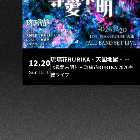
NG
琉璃花RURIKA、天国地獄、終
12.20
焉Rebirth、DUALIA、無我夢
《尋愛未明》✦ 琉璃花𝐑𝐔𝐑𝐈𝐊𝐀 2026主
Sun 15:10
催ライブ
中、花奏スマイル（O.A.）