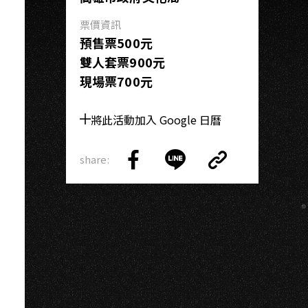
A
票價資訊
預售票500元
雙人套票900元
現場票700元
將此活動加入 Google 日曆
share:
Copy
Share
Share
Copy
Link
on
on
Link
Facebook
LINE