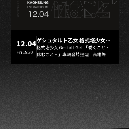
K
ゲシュタルト乙女 格式塔少女
12.04
Gestalt Girl
格式塔少女 Gestalt Girl 「働くこと、
Fri 19:30
休むこと。」專輯發片巡迴 – 高雄場