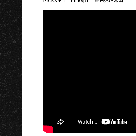
PICKS +［’Pickʌp］= 夏日迷路巡演