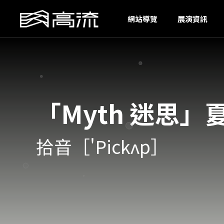
U
網站導覽
展演資訊
「Myth 迷思
拾音［'Pickʌp］