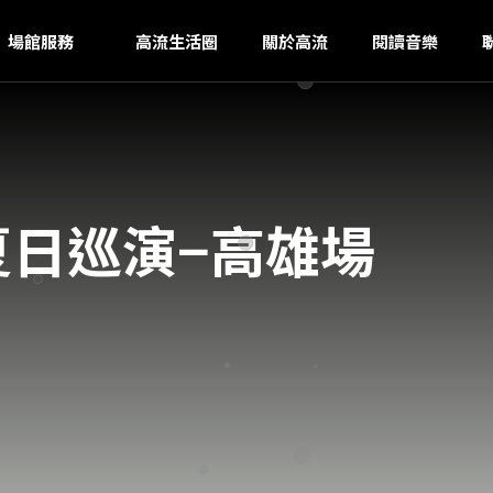
N
ｚ
場館服務
高流生活圈
關於高流
閱讀音樂
」夏日巡演−高雄場