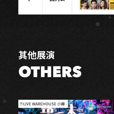
「光
明
的
道
路
一
起
走」
其他展演
最
終
場
OTHERS
LIVE WAREHOUSE 小庫