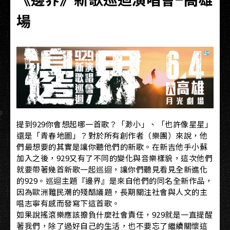
場
提到929你會想起哪一首歌？「渺小」、「也許像星星」
還是「青春地圖」？對於所有創作者（樂團）來說，他
們最想要的其實是讓你聽他們的新歌。在新吉他手小蘇
加入之後，929又有了不同的變化與音樂樣貌，這次他們
就要帶著幾首新歌一起巡迴，讓你們聽見看見全新進化
的929。巡迴主題『邊界』是來自他們的同名全新作品，
因為歐洲難民潮的殘酷議題，長期關注社會與人文的主
唱志寧有感而發寫下這首歌。
如果說搖滾樂應該擔負什麼社會責任，929就是一直提醒
著我們，除了過好自己的生活，也不要忘了繼續關懷這