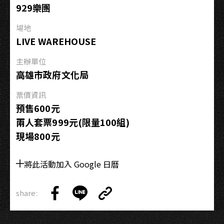
929樂團
會
場地
LIVE WAREHOUSE
主辦單位
高雄市政府文化局
票價資訊
預售600元
兩人套票999元(限量100組)
現場800元
將此活動加入 Google 日曆
share:
Copy
Share
Share
Copy
Link
on
on
Link