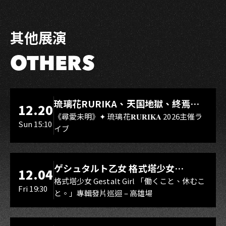
Facebook
LINE
其他展演
OTHERS
LIVE WAREHOUSE 小庫
琉璃花RURIKA、天国地獄、終焉
12.20
Rebirth、DUALIA、無我夢中、花奏
《尋愛未明》✦ 琉璃花𝐑𝐔𝐑𝐈𝐊𝐀 2026主催ラ
Sun 15:10
イブ
スマイル（O.A.）
LIVE WAREHOUSE 小庫
ゲシュタルト乙女 格式塔少女
12.04
Gestalt Girl
格式塔少女 Gestalt Girl 「働くこと、休むこ
Fri 19:30
と。」專輯發片巡迴 – 高雄場
海音館