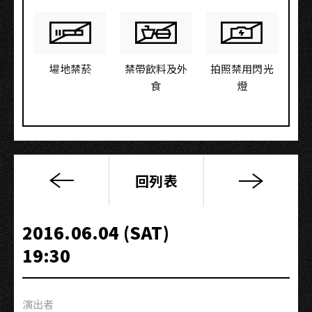
場地禁菸
禁帶飲料及外
拍照禁用閃光
食
燈
回列表
「圍
庄
−突
2016.06.04 (SAT)
圍」
19:30
−高
雄
演
演出者
唱