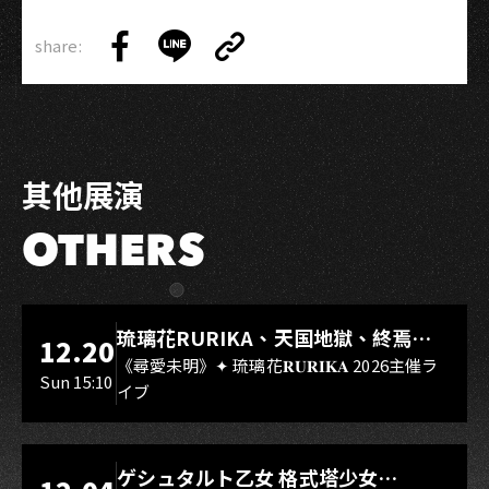
share:
Copy
Share
Share
Copy
Link
on
on
Link
Facebook
LINE
其他展演
OTHERS
LIVE WAREHOUSE 小庫
琉璃花RURIKA、天国地獄、終焉
12.20
Rebirth、DUALIA、無我夢中、花奏
《尋愛未明》✦ 琉璃花𝐑𝐔𝐑𝐈𝐊𝐀 2026主催ラ
Sun 15:10
イブ
スマイル（O.A.）
LIVE WAREHOUSE 小庫
ゲシュタルト乙女 格式塔少女