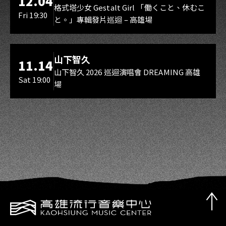
12.04
Gestalt Girl
格式塔少女 Gestalt Girl 「働くこと、休むこ
Fri 19:30
と。」專輯發片巡迴 – 高雄場
海音館
山下智久
11.14
山下智久 2026 巡迴演唱會 DREAMING 高雄
Sat 19:00
場