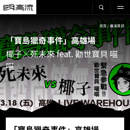
首頁
/
展演資訊
「寶島獵奇事件」高雄場
椰子╳死未來 feat. 勸世寶貝 喵
喵
「寶島獵奇事件」高雄場