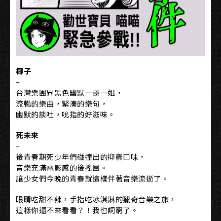
椰子
–
台灣樂團界黑色幽默一哥一姐，
流暢的樂曲，緊湊的樂句，
幽默的談吐，吮指的好滋味。
死未來
–
後青春期死少年們碰撞出的抑鬱口味，
音樂充滿電影感的後搖團。
讓少女們今晚的青春就這樣伴著音樂流逝了。
眼睛吃甜不辣，手指吃冰淇淋的獵奇音樂之旅，
這樣你還不來看看？！我也詞窮了。