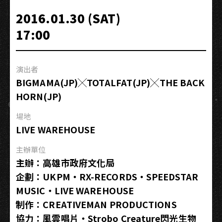
Tac╳
2016.01.30 (SAT)
老
17:00
貓
偵
探
演出者
社
BIGMAMA(JP)╳TOTALFAT(JP)╳THE BACK
HORN(JP)
場地
LIVE WAREHOUSE
主辦單位
主辦：高雄市政府文化局
企劃：UKPM・RX-RECORDS・SPEEDSTAR
MUSIC・LIVE WAREHOUSE
制作：CREATIVEMAN PRODUCTIONS
協力：風雲唱片・Strobo Creature閃光生物