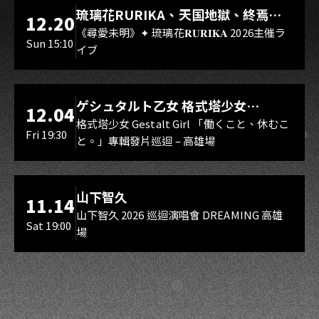
LIVE WAREHOUSE 小庫
琉璃花RURIKA、天国地獄、終焉
12.20
Rebirth、DUALIA、無我夢中、花奏
《尋愛未明》✦ 琉璃花𝐑𝐔𝐑𝐈𝐊𝐀 2026主催ラ
Sun 15:10
イブ
スマイル（O.A.）
LIVE WAREHOUSE 小庫
ゲシュタルト乙女 格式塔少女
12.04
Gestalt Girl
格式塔少女 Gestalt Girl 「働くこと、休むこ
Fri 19:30
と。」專輯發片巡迴 – 高雄場
海音館
山下智久
11.14
山下智久 2026 巡迴演唱會 DREAMING 高雄
Sat 19:00
場