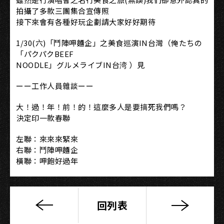
拍攝了多款三團集合宣傳照
接下來會有各種好玩企劃請大家好好期待
1/30(六)「鬥陣呷麵企」之美食巡演IN台灣（俺たちの
「パクパクBEEF
NOODLE」グルメライブIN台湾 ）見
ーー工作人員雜談ーー
大！過！年！前！的！這麼多人是要搞死我們嗎？
決定印一款春聯
左聯：來來來緊來
右聯：鬥陣呷麵企
橫聯：呷飽好過年
回列表
The
Tic