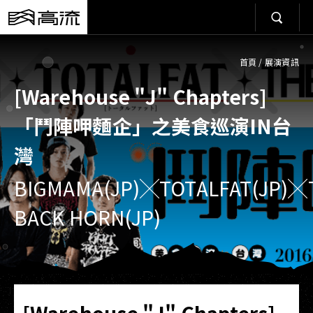
首頁
/
展演資訊
[Warehouse "J" Chapters]
「鬥陣呷麵企」之美食巡演IN台
灣
BIGMAMA(JP)╳TOTALFAT(JP)╳
BACK HORN(JP)