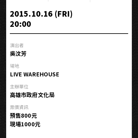
想
我
2015.10.16 (FRI)
可
20:00
以」
2015
北
演出者
中
吳汶芳
南
巡
場地
演
LIVE WAREHOUSE
－
高
主辦單位
雄
高雄市政府文化局
場
票價資訊
預售800元
現場1000元