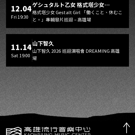
LIVE WAREHOUSE 小庫
ゲシュタルト乙女 格式塔少女
12.04
Gestalt Girl
格式塔少女 Gestalt Girl 「働くこと、休むこ
Fri 19:30
と。」專輯發片巡迴 – 高雄場
海音館
山下智久
11.14
山下智久 2026 巡迴演唱會 DREAMING 高雄
Sat 19:00
場