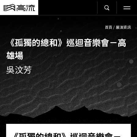
首頁
/
展演資訊
《孤獨的總和》巡迴音樂會－高
雄場
吳汶芳
《孤獨的總和》巡迴音樂會－