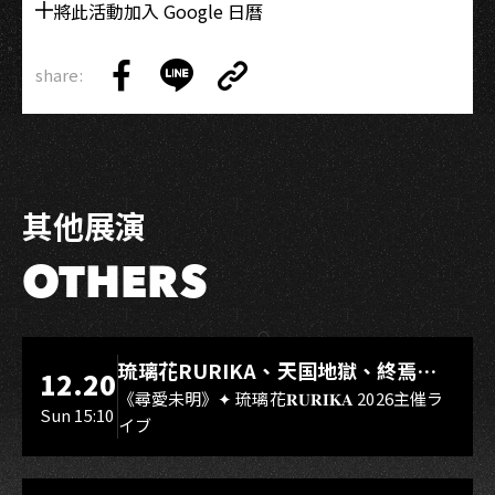
將此活動加入 Google 日曆
share:
Copy
Share
Share
Copy
Link
on
on
Link
Facebook
LINE
其他展演
OTHERS
LIVE WAREHOUSE 小庫
琉璃花RURIKA、天国地獄、終焉
12.20
Rebirth、DUALIA、無我夢中、花奏
《尋愛未明》✦ 琉璃花𝐑𝐔𝐑𝐈𝐊𝐀 2026主催ラ
Sun 15:10
イブ
スマイル（O.A.）