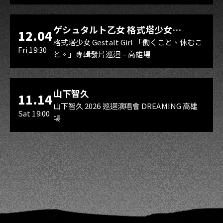
LIVE WAREHOUSE 小庫
ゲシュタルト乙女 格式塔少女
12.04
Gestalt Girl
格式塔少女 Gestalt Girl 「働くこと、休むこ
Fri 19:30
と。」專輯發片巡迴 – 高雄場
海音館
山下智久
11.14
山下智久 2026 巡迴演唱會 DREAMING 高雄
Sat 19:00
場