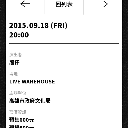
回列表
大
大
樂
2015.09.18 (FRI)
隊
20:00
X
光
引
演出者
擎
熊仔
場地
LIVE WAREHOUSE
主辦單位
高雄市政府文化局
票價資訊
預售600元
現場800元