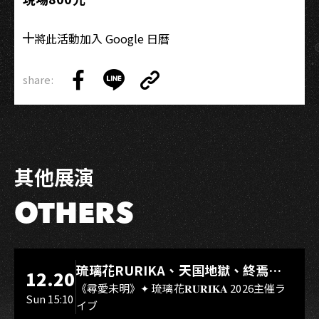
將此活動加入 Google 日曆
share:
Copy
Share
Share
Copy
Link
on
on
Link
Facebook
LINE
其他展演
OTHERS
LIVE WAREHOUSE 小庫
琉璃花RURIKA、天国地獄、終焉
12.20
Rebirth、DUALIA、無我夢中、花奏
《尋愛未明》✦ 琉璃花𝐑𝐔𝐑𝐈𝐊𝐀 2026主催ラ
Sun 15:10
イブ
スマイル（O.A.）