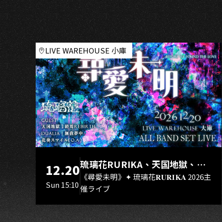
LIVE WAREHOUSE 小庫
琉璃花RURIKA、天国地獄、終
12.20
焉Rebirth、DUALIA、無我夢
《尋愛未明》✦ 琉璃花𝐑𝐔𝐑𝐈𝐊𝐀 2026主
Sun 15:10
催ライブ
中、花奏スマイル（O.A.）