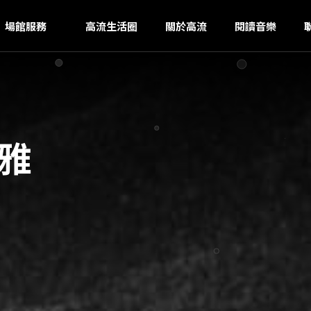
N
ｚ
場館服務
高流生活圈
關於高流
閱讀音樂
西雅