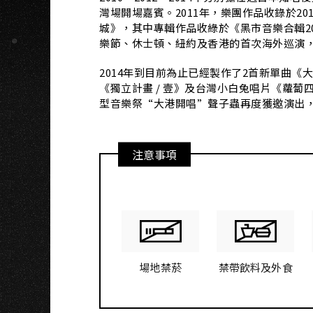
NG
灣場開場嘉賓。2011年，樂團作品收錄於20
城》，其中專輯作品收綠於《黑市音樂合輯2012
樂節、休士頓、紐約及香港的首次海外巡演
2014年到目前為止已經製作了2首新單曲《大
《獨立計畫 / 壹》及台灣小白兔唱片《蘿蔔
型音樂祭“大港開唱”聲子蟲再度獲邀演出，
注意事項
場地禁菸
禁帶飲料及外食