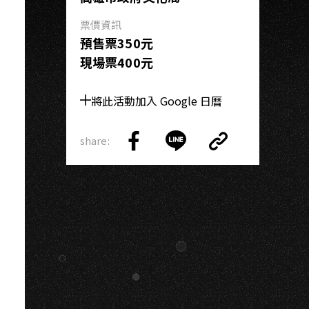
AO
票價資訊
預售票350元
現場票400元
將此活動加入 Google 日曆
share:
Copy
Share
Share
Copy
Link
on
on
Link
Facebook
LINE