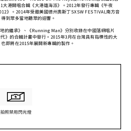
K
11大港開唱合輯《大港雄海派》。2012年發行專輯《午夜
》。2014年受邀美國德州奧斯丁SXSW FESTIVAL南方音
，得到眾多當地聽眾的迴響。
地的繼承》、《Running Man》分別收錄在中國落網唱片
四代》的合輯計畫中發行。2015年3月在台灣具有指標性的大
也即將在2015年展開新專輯的製作。
拍照禁用閃光燈