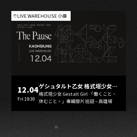
LIVE WAREHOUSE 小庫
ゲシュタルト乙女 格式塔少女
12.04
Gestalt Girl
格式塔少女 Gestalt Girl 「働くこと、
Fri 19:30
休むこと。」專輯發片巡迴 – 高雄場