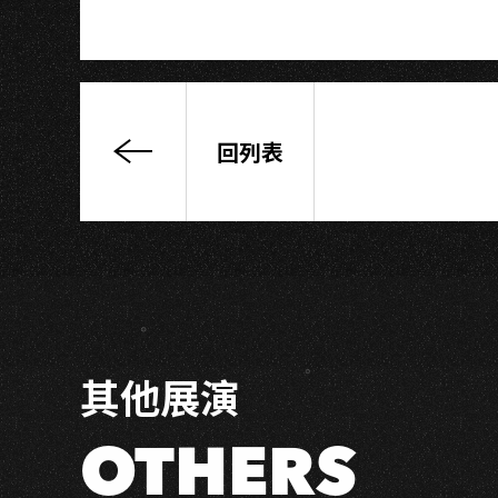
IU
回列表
《愛
自
己》
音
樂
會
－
高
其他展演
雄
場
OTHERS