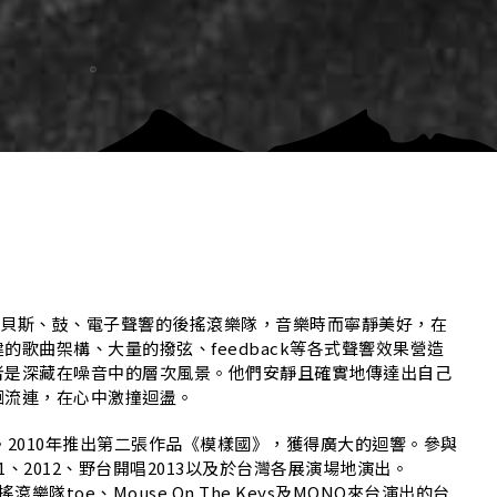
他、貝斯、鼓、電子聲響的後搖滾樂隊，音樂時而寧靜美好，在
歌曲架構、大量的撥弦、feedback等各式聲響效果營造
者是深藏在噪音中的層次風景。他們安靜且確實地傳達出自己
徊流連，在心中激撞迴盪。
3》。2010年推出第二張作品《模樣國》，獲得廣大的迴響。參與
011、2012、野台開唱2013以及於台灣各展演場地演出。
滾樂隊toe、Mouse On The Keys及MONO來台演出的台