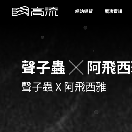
IU
網站導覽
展演資訊
聲子蟲 ╳ 阿飛
聲子蟲 X 阿飛西雅