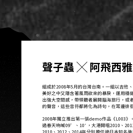
聲子蟲 ╳ 阿飛西雅
組成於2008年5月的台灣台南。一組以吉
美好之中又隱含著風雨欲來的暴戾，運用穩健的
出強大空間感，帶領聽者展開腦海旅行，或
的聲音，這些音符都將化為詩句，在耳邊徘
2008年獨立推出第一張demo作品《L00
過春天吶喊09’、10′ ，大港開唱2010、2
2010、2012、2014年分別擔任過日本知名後搖