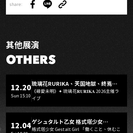
share:
Copy
Share
Share
Copy
Link
on
on
Link
Facebook
LINE
其他展演
OTHERS
LIVE WAREHOUSE 小庫
琉璃花RURIKA、天国地獄、終焉
12.20
Rebirth、DUALIA、無我夢中、花奏
《尋愛未明》✦ 琉璃花𝐑𝐔𝐑𝐈𝐊𝐀 2026主催ラ
Sun 15:10
イブ
スマイル（O.A.）
LIVE WAREHOUSE 小庫
ゲシュタルト乙女 格式塔少女
12.04
Gestalt Girl
格式塔少女 Gestalt Girl 「働くこと、休むこ