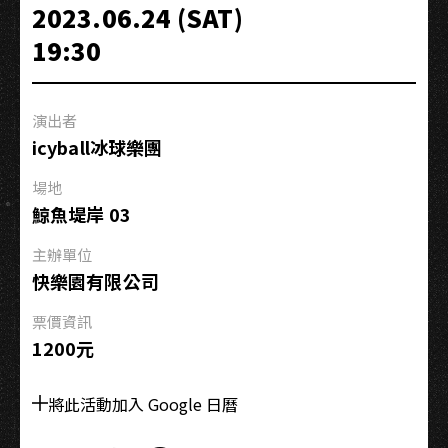
be
2023.06.24 (SAT)
Alive》
19:30
2023
Live
Showcase
演出者
Tour：
icyball冰球樂團
高
雄
場地
後
鯨魚堤岸 03
台
Backstage
主辦單位
Live
快樂園有限公司
票價資訊
1200元
將此活動加入 Google 日曆