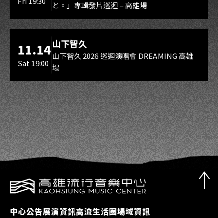
Fri 19:30
と。」專輯發片巡迴 – 高雄場
海音館
山下智久
11.14
山下智久 2026 巡迴演唱會 DREAMING 高雄
Sat 19:00
場
中心公告
展演資訊
高流生活圈
場域資訊