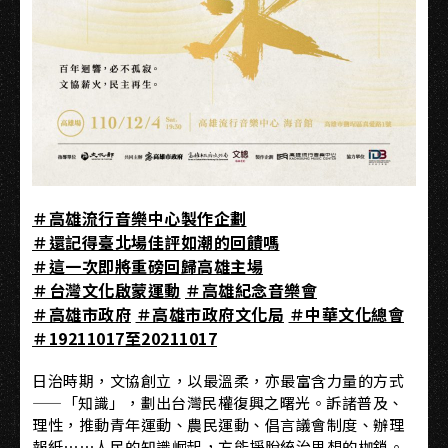
＃高雄流行音樂中心製作企劃
＃還記得臺北場佳評如潮的回饋嗎
＃這一次即將重磅回歸高雄主場
＃台灣文化啟蒙運動
＃高雄紀念音樂會
＃高雄市政府
＃高雄市政府文化局
＃中華文化總會
＃19211017至20211017
日治時期，文協創立，以最溫柔，亦最富含力量的方式
——「知識」，劃出台灣民權復興之曙光。訴諸普及、
理性，推動青年運動、農民運動、倡言議會制度、辦理
報紙⋯⋯人民的知識崛起，方能掙脫統治思想的枷鎖。