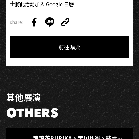
將此活動加入 Google 日曆
成
一
首
share:
Copy
歌
Share
Share
Copy
Link
曲！
on
on
Link
Facebook
LINE
前往購票
其他展演
OTHERS
LIVE WAREHOUSE 小庫
琉璃花RURIKA、天国地獄、終焉