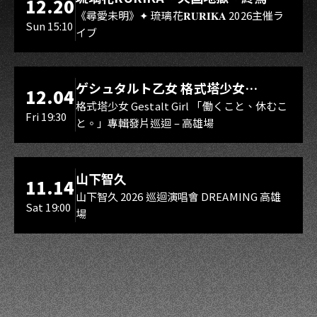
12.20
Rebirth、DUALIA、無我夢中、花奏
《尋愛未明》✦ 琉璃花𝐑𝐔𝐑𝐈𝐊𝐀 2026主催ラ
Sun 15:10
イブ
スマイル（O.A.）
LIVE WAREHOUSE 小庫
ゲシュタルト乙女 格式塔少女
12.04
Gestalt Girl
格式塔少女 Gestalt Girl 「働くこと、休むこ
Fri 19:30
と。」專輯發片巡迴 – 高雄場
海音館
山下智久
11.14
山下智久 2026 巡迴演唱會 DREAMING 高雄
Sat 19:00
場