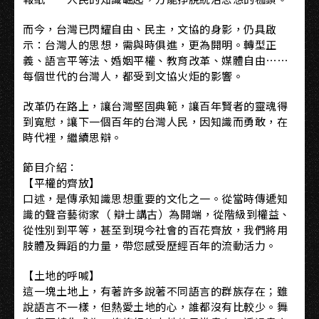
而今，台灣已閃耀自由、民主，文協的身影，仍具啟
示：台灣人的思想，需與時俱進，更為開明。轉型正
義、語言平等法、婚姻平權、教育改革、媒體自由⋯⋯
每個世代的台灣人，都受到文協火炬的影響。
改革仍在路上，讓台灣堅固典範，讓百年賢者的靈魂得
到寬慰，讓下一個百年的台灣人民，因知識而勇敢，在
時代裡，繼續思辯。
節目介紹：
【平權的齊放】
口述，是傳承知識思想重要的文化之一。從當時傳遞知
識的聲音藝術家（ 辯士講古）為開端，從階級到權益、
從性別到平等，甚至到現今社會的百花齊放，我們將用
肢體及舞蹈的力量，帶您感受歷經百年的流動活力。
【土地的呼喊】
這一塊土地上，有著許多說著不同語言的群族存在；雖
說語言不一樣，但熱愛土地的心，誰都沒有比較少。舞