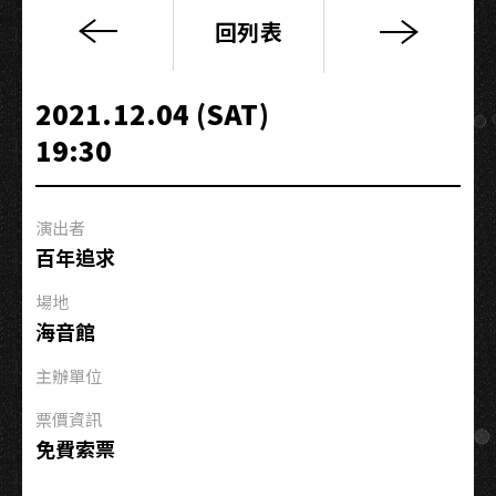
回列表
高
流
系：
2021.12.04 (SAT)
產
19:30
業
工
作
演出者
大
百年追求
解
密
場地
｜
海音館
用
一
主辦單位
台
票價資訊
電
免費索票
腦
完