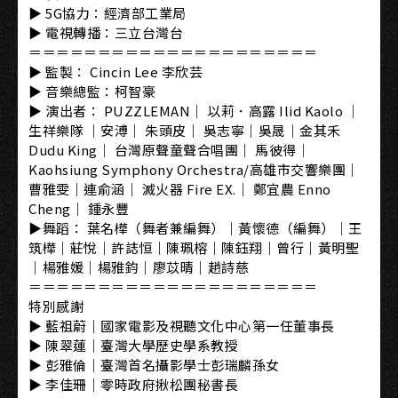
▶ 5G協力：經濟部工業局
▶ 電視轉播：三立台灣台
＝＝＝＝＝＝＝＝＝＝＝＝＝＝＝＝＝＝＝＝＝
▶ 監製： Cincin Lee 李欣芸
▶ 音樂總監：柯智豪
▶ 演出者： PUZZLEMAN｜ 以莉．高露 Ilid Kaolo ｜
生祥樂隊 ｜安溥｜ 朱頭皮｜ 吳志寧｜吳晟｜金其禾
Dudu King｜ 台灣原聲童聲合唱團｜ 馬彼得｜
Kaohsiung Symphony Orchestra/高雄市交響樂團｜
曹雅雯｜連俞涵｜ 滅火器 Fire EX.｜ 鄭宜農 Enno
Cheng｜ 鍾永豐
▶舞蹈： 葉名樺（舞者兼編舞）｜黃懷德（編舞）｜王
筑樺｜莊悅｜許誌恒｜陳珮榕｜陳鈺翔｜曾行｜黃明聖
｜楊雅媛｜楊雅鈞｜廖苡晴｜趙詩慈
＝＝＝＝＝＝＝＝＝＝＝＝＝＝＝＝＝＝＝＝＝
特別感謝
▶ 藍祖蔚｜國家電影及視聽文化中心第一任董事長
▶ 陳翠蓮｜臺灣大學歷史學系教授
▶ 彭雅倫｜臺灣首名攝影學士彭瑞麟孫女
▶ 李佳珊｜零時政府揪松團秘書長