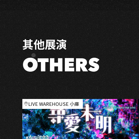
Conversation：
林
奕
銘
＆
其他展演
吳
彥
妮
OTHERS
LIVE WAREHOUSE 小庫