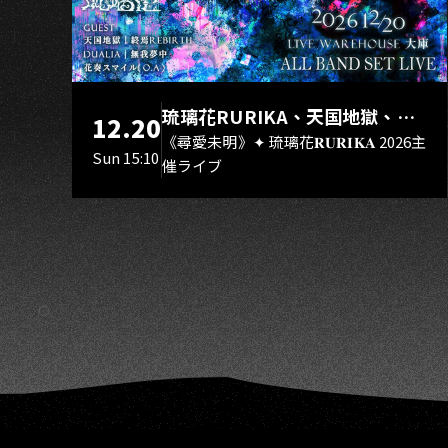
K
琉璃花RURIKA、天国地獄、終
12.20
焉Rebirth、DUALIA、無我夢
《尋愛未明》✦ 琉璃花𝐑𝐔𝐑𝐈𝐊𝐀 2026主
Sun 15:10
催ライブ
中、花奏スマイル（O.A.）