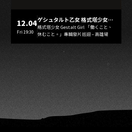
A
ゲシュタルト乙女 格式塔少女
12.04
Gestalt Girl
格式塔少女 Gestalt Girl 「働くこと、
Fri 19:30
休むこと。」專輯發片巡迴 – 高雄場