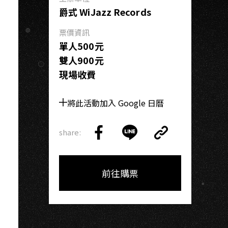
OH
爵式 WiJazz Records
票價資訊
單人500元
雙人900元
現場收費
將此活動加入 Google 日曆
share:
Copy
Share
Share
Copy
Link
on
on
Link
Facebook
LINE
前往購票