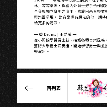
S
林」等等樂團，與國內外爵士好手合作演出。
合參與獨立樂團之演出。喜愛巴西音樂並有所鑽研
與樂團呈現。 對音樂極有想法的他，期
給更多的聽眾。
–
━ 鼓 Drums | 王劭威 ━
從小開始學習爵士鼓、接觸各種音樂風格
藝術大學爵士演奏組，開始學習爵士樂並
樂演出。
回列表
The
Art
of