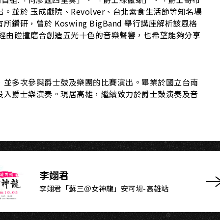
I
並於 玉成戲院、Revolver、台北素食生活節等知名場
，曾於 Koswing BigBand 舉行講座解析該風格
待經由碰撞磨合創造五光十色的音樂聲響，也希望能夠分享
，並多次參與爵士鼓及樂團的比賽演出。畢業於國立台南
投入爵士樂演奏。現居高雄，繼續致力於爵士鼓演奏及音
李翊君
李翊君「蘇三＠女神龍」安可場-高雄站