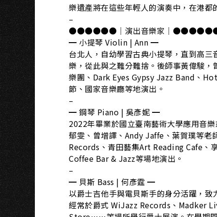
樂遺產將在這些年輕人的演奏中，在港都
–
●●●●●●｜演出音樂家｜●●●●●
━ 小提琴 Violin | Ann ━
台北人，自幼學習古典小提琴，直到高三音樂課
樂，從此與之難分難捨。後師事黃偉駿，
樂團、Dark Eyes Gypsy Jazz Ban
節、國家音樂廳等地演出。
–
━ 鋼琴 Piano | 吳彥妮 ━
2022年畢業於國立臺南藝術大學應用音
郁雯、曾增譯、Andy Jaffe、葉賀璞
Records、青田藝集Art Reading Cafe、
Coffee Bar & Jazz等場地演出。
–
━ 貝斯 Bass | 何彥霆 ━
以爵士吉他手與電貝斯手的身分活躍，致
經常於爵式 WiJazz Records、Madker L
Store……等場所舉行爵士展演。在學期