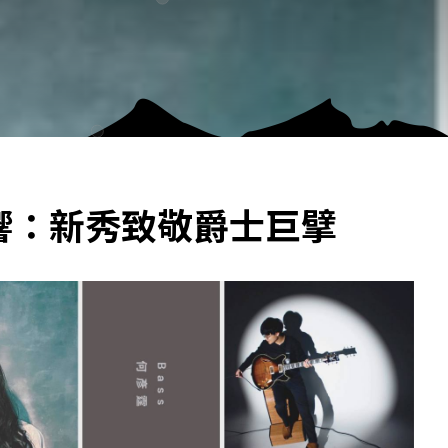
a的殘響：新秀致敬爵士巨擘