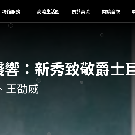
I
ｚ
場館服務
高流生活圈
關於高流
閱讀音樂
ea的殘響：新秀致敬爵士
霆、王劭威