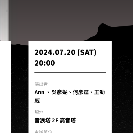
2024.07.20 (SAT)
20:00
演出者
Ann 、吳彥妮、何彥霆、王劭
威
場地
音浪塔 2F 高音塔
主辦單位