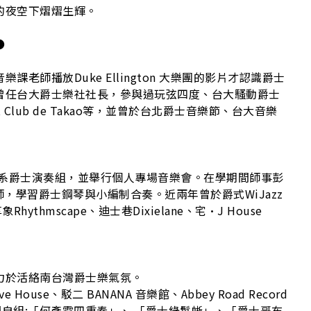
的夜空下熠熠生輝。
●
老師播放Duke Ellington 大樂團的影片才認識爵士
曾任台大爵士樂社社長，參與過玩弦四度、台大騷動爵士
d、Hot Club de Takao等，並曾於台北爵士音樂節、台大音樂
樂系爵士演奏組，並舉行個人專場音樂會。在學期間師事彭
等老師，學習爵士鋼琴與小編制合奏。近兩年曾於爵式WiJazz
享象Rhythmscape、迪士巷Dixielane、宅·J House
力於活絡南台灣爵士樂氣氛。
ive House、駁二 BANANA 音樂館、Abbey Road Record
間自組:「何彥霆四重奏」、 「爵士綠鬣蜥」、「爵士哥布