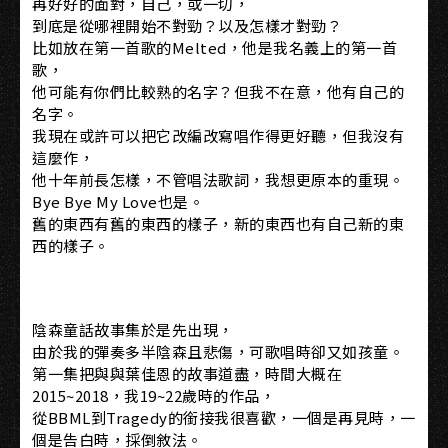
再好好的面對，自己，或一切，
到底是從哪裡開始不對勁？以及怎樣才對勁？
比如放在第一首歌的Melted，他是我名義上的第一首
歌，
他可能有你們比較熟的名字？但我不在意，他有自己的
名字。
我現在或許可以把它改編改寫唱作得更好聽，但我沒有
這麼作，
他十年前長怎樣，不管唱法歌詞，我想更原本的重現。
Bye Bye My Love也是。
舊的東西有舊的東西的樣子，新的東西也有自己新的東
西的樣子。
陰森童話故事集於是先出現，
由於我的彈奏多半陰森且悲傷，可歌唱時卻又如孩童。
第一集把與與葉佳恩的故事道盡，時間大概在
2015~2018，我19~22歲時的作品，
從BBML到Tragedy的銜接我很喜歡，一個是再見時，一
個是告白時，採倒敘法。