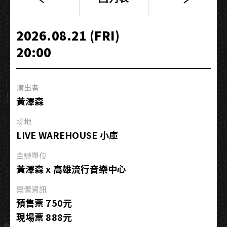
2026
角
頭
2026.08.21 (FRI)
GATAO
20:00
唱
演
會
演出者
—
黃澤森
情
義
場地
到
LIVE WAREHOUSE 小庫
高
雄
主辦單位
黃澤森 x 高雄流行音樂中心
票價資訊
預售票 750元
現場票 888元