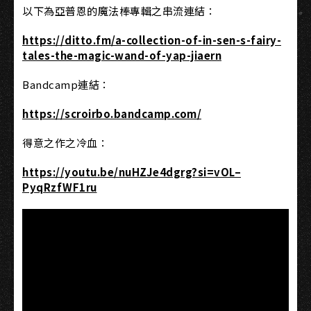
以下為亞普恩的魔法棒專輯之串流連結：
https://ditto.fm/a-collection-
of-in-sen-s-fairy-
tales-the-
magic-wand-of-yap-jiaern
Bandcamp連結：
https://scroirbo.bandcamp.com/
得意之作之冷血：
https://youtu.be/nuHZJe4dgrg?si=vOL–
PyqRzfWF1ru