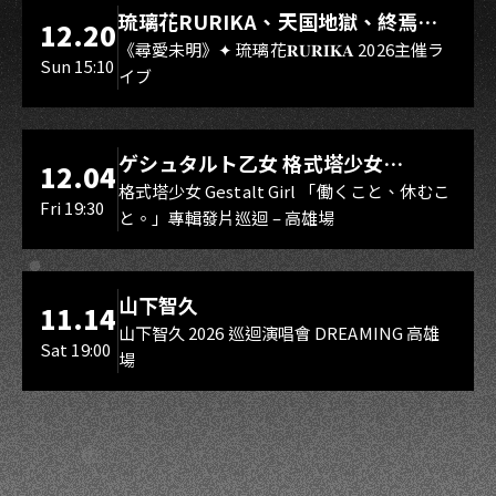
LIVE WAREHOUSE 小庫
琉璃花RURIKA、天国地獄、終焉
12.20
Rebirth、DUALIA、無我夢中、花奏
《尋愛未明》✦ 琉璃花𝐑𝐔𝐑𝐈𝐊𝐀 2026主催ラ
Sun 15:10
イブ
スマイル（O.A.）
LIVE WAREHOUSE 小庫
ゲシュタルト乙女 格式塔少女
12.04
Gestalt Girl
格式塔少女 Gestalt Girl 「働くこと、休むこ
Fri 19:30
と。」專輯發片巡迴 – 高雄場
海音館
山下智久
11.14
山下智久 2026 巡迴演唱會 DREAMING 高雄
Sat 19:00
場