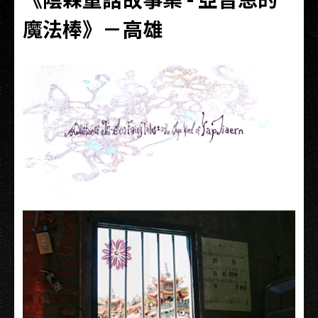
魔法棒》－高雄