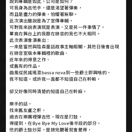
說到專輯是如此，公司是如何？
可我身為吉他手，還是渴望著彈奏，
而且是盡力的彈奏，怕懼著無聊。
此次演出雖說是為了宣傳專輯，
可對我來說表演就是表演，又是另一件事情了，
畢竟在舞台上的我跟在錄音的我也不大相同。
此次表演會演奏出：
一來是當然與陰森童話故事主軸相關，其他日後會出現
在錄音室版本專輯裡的歌曲、
近年來的得意之作、
或舊有的作品。
曲風從民謠搖滾bassa nova到一些爵士即興啥的，
我不知道，或許我一直都不知道自己在幹嘛，
卻又好像同時清楚的知道自己在幹麻。
樂手的話，
找來舊友盧之軒，
過去在樂團裡彈吉他，現在是打鼓，
得提到，在Bye Bye My Love後半段的部分，
他的爵士鼓炒菜，是錄完聽著就會覺得，