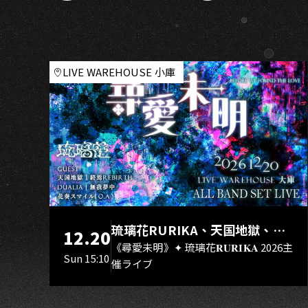
K
LIVE WAREHOUSE 小庫
琉璃花RURIKA、天国地獄、終
12.20
焉Rebirth、DUALIA、無我夢
《尋愛未明》✦ 琉璃花𝐑𝐔𝐑𝐈𝐊𝐀 2026主
Sun 15:10
催ライブ
中、花奏スマイル（O.A.）