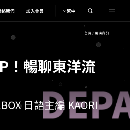
N
聯絡我們
加入會員
繁中
首頁
/
展演資訊
OP！暢聊東洋流
KBOX 日語主編 KAORI