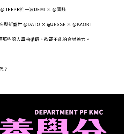
@TEEPR推一波DEMI × @寶賤
新盛世 @DATO × @JESSE × @KAORI
解那些讓人單曲循環、欲罷不能的音樂魅力。
世代？