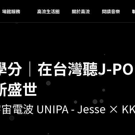
U
ｚ
場館服務
高流生活圈
關於高流
閱讀音樂
分｜在台灣聽J-P
新盛世
波 UNIPA - Jesse × K