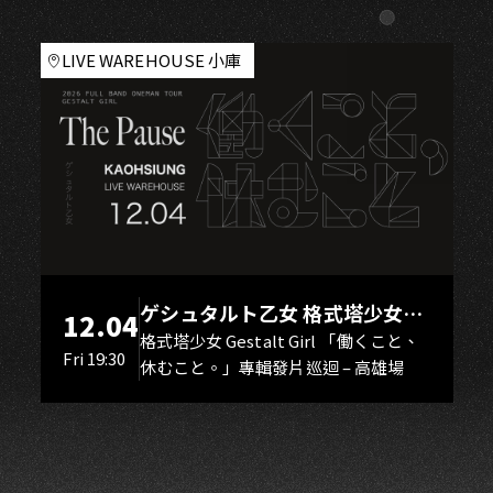
A
LIVE WAREHOUSE 小庫
ゲシュタルト乙女 格式塔少女
12.04
Gestalt Girl
格式塔少女 Gestalt Girl 「働くこと、
Fri 19:30
休むこと。」專輯發片巡迴 – 高雄場