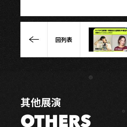
回列表
THE
MUSIC
OF
SQUARE
ENIX
－
Magic，
Memories，
其他展演
and
Melodies
OTHERS