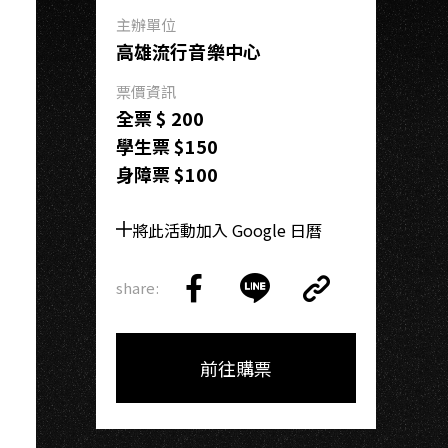
O
主辦單位
高雄流行音樂中心
票價資訊
全票 $ 200
學生票 $150
身障票 $100
將此活動加入 Google 日曆
share:
Copy
Share
Share
Copy
Link
on
on
Link
Facebook
LINE
前往購票