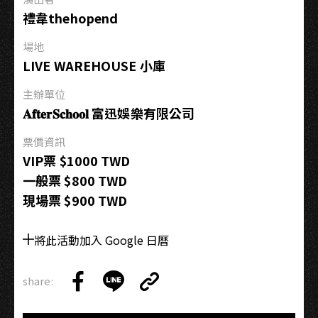
禮韋thehopend
場地
LIVE WAREHOUSE 小庫
主辦單位
𝐀𝐟𝐭𝐞𝐫𝐒𝐜𝐡𝐨𝐨𝐥 富迅娛樂有限公司
票價資訊
VIP票 $1000 TWD
一般票 $800 TWD
現場票 $900 TWD
將此活動加入 Google 日曆
share:
Copy
Share
Share
Copy
Link
on
on
Link