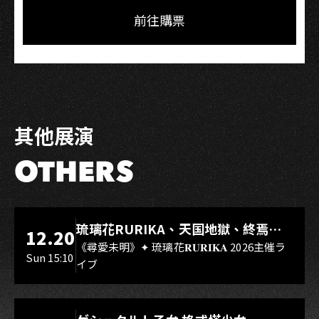
Facebook
LINE
前往購票
其他展演
OTHERS
LIVE WAREHOUSE 小庫
琉璃花RURIKA、天国地獄、終焉
12.20
Rebirth、DUALIA、無我夢中、花奏
《尋愛未明》✦ 琉璃花𝐑𝐔𝐑𝐈𝐊𝐀 2026主催ラ
Sun 15:10
イブ
スマイル（O.A.）
LIVE WAREHOUSE 小庫