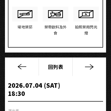
場地禁菸
禁帶飲料及外
拍照禁用閃光
食
燈
回列表
愛
你
2000
2026.07.04 (SAT)
趴
18:30
Back
to
Y2K
演出者