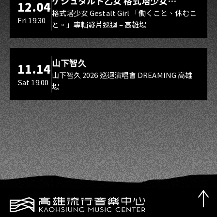
ゲシュタルト乙女 格式塔少女
12.04
Gestalt Girl
格式塔少女 Gestalt Girl 「働くこと、休むこ
Fri 19:30
と。」專輯發片巡迴 – 高雄場
海音館
山下智久
11.14
山下智久 2026 巡迴演唱會 DREAMING 高雄
Sat 19:00
場