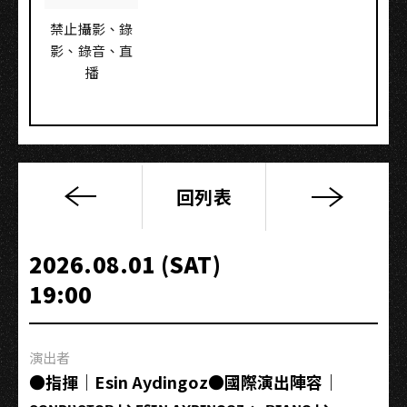
禁止攝影、錄
影、錄音、直
播
回列表
《LA
LA
LAND
2026.08.01 (SAT)
IN
19:00
CONCERT》
樂
來
演出者
越
●指揮｜Esin Aydingoz●國際演出陣容｜
愛