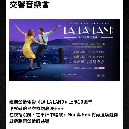
交響音樂會
經典愛情電影《LA LA LAND》上映10週年
洛杉磯的星空依然浪漫⟢⟢⟢
在夜裡跳舞、在車陣中唱歌，Mia 與 Seb 將再度喚醒你
對夢想與愛情的共鳴