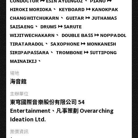
ᴄᴏɴᴅᴜᴄᴛᴏʀ ↦ ᴇꜱɪɴ ᴀʏᴅɪɴɢᴏᴢ、 ᴘɪᴀɴᴏ ↦
你
ʜɪʀᴏᴋɪ ᴍᴏʀɪᴏᴋᴀ、 ᴋᴇʏʙᴏᴀʀᴅ ↦ ᴋᴀɴᴏᴋᴘᴀᴋ
電
影
ᴄʜᴀɴɢᴡɪᴛᴄʜᴜᴋᴀʀɴ、 ɢᴜɪᴛᴀʀ ↦ ᴊᴜᴛʜᴀᴍᴀꜱ
交
ꜱᴀɪꜱᴀᴇɴɢ、 ᴅʀᴜᴍꜱ ↦ ꜱᴀʀᴜᴛᴇ
響
ᴡɪᴊɪᴛᴡᴇᴄʜᴀᴋᴀʀɴ、 ᴅᴏᴜʙʟᴇ ʙᴀꜱꜱ ↦ ɴᴏᴘᴘᴀᴅᴏʟ
音
ᴛɪʀᴀᴛᴀʀᴀᴅᴏʟ、 ꜱᴀxᴏᴘʜᴏɴᴇ ↦ ᴍᴏɴᴋᴀɴᴇꜱʜ
樂
ꜱɪʀɪᴘᴀᴘᴀꜱꜱᴀʀᴀ、 ᴛʀᴏᴍʙᴏɴᴇ ↦ ꜱᴜᴛᴛɪᴘᴏɴɢ
會
ᴍᴀɪɴᴀɪᴋɪᴊ、
場地
海音館
主辦單位
東穹國際音樂股份有限公司 54
Entertainment、凡事策劃 Overarching
Ideation Ltd.
票價資訊