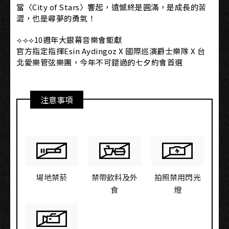
當〈City of Stars〉響起，遺憾終是圓滿，是成長的苦
澀，也是尋夢的勇氣！
⟢⟢⟢10週年大銀幕音樂會鉅獻
官方指定指揮Esin Aydingoz X 國際巡演爵士樂隊 X 台
北愛樂管弦樂團，今年不可錯過的七夕約會首選
注意事項
場地禁菸
禁帶飲料及外
拍照禁用閃光
食
燈