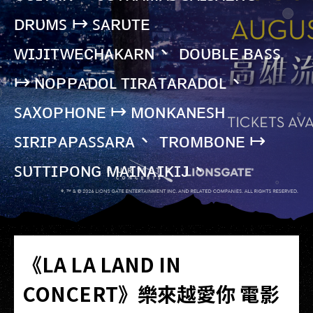
ᴅʀᴜᴍꜱ ↦ ꜱᴀʀᴜᴛᴇ
ᴡɪᴊɪᴛᴡᴇᴄʜᴀᴋᴀʀɴ、 ᴅᴏᴜʙʟᴇ ʙᴀꜱꜱ
↦ ɴᴏᴘᴘᴀᴅᴏʟ ᴛɪʀᴀᴛᴀʀᴀᴅᴏʟ、
ꜱᴀxᴏᴘʜᴏɴᴇ ↦ ᴍᴏɴᴋᴀɴᴇꜱʜ
ꜱɪʀɪᴘᴀᴘᴀꜱꜱᴀʀᴀ、 ᴛʀᴏᴍʙᴏɴᴇ ↦
ꜱᴜᴛᴛɪᴘᴏɴɢ ᴍᴀɪɴᴀɪᴋɪᴊ、
《LA LA LAND IN
CONCERT》樂來越愛你 電影