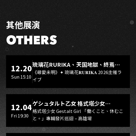
其他展演
OTHERS
LIVE WAREHOUSE 小庫
琉璃花RURIKA、天国地獄、終焉
12.20
Rebirth、DUALIA、無我夢中、花奏
《尋愛未明》✦ 琉璃花𝐑𝐔𝐑𝐈𝐊𝐀 2026主催ラ
Sun 15:10
イブ
スマイル（O.A.）
LIVE WAREHOUSE 小庫
ゲシュタルト乙女 格式塔少女
12.04
Gestalt Girl
格式塔少女 Gestalt Girl 「働くこと、休むこ
Fri 19:30
と。」專輯發片巡迴 – 高雄場