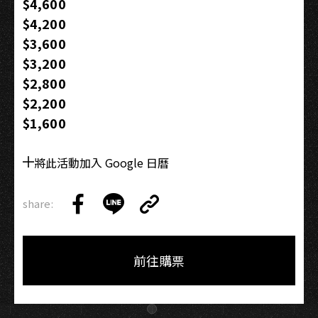
$4,600
$4,200
$3,600
$3,200
$2,800
$2,200
$1,600
將此活動加入 Google 日曆
share:
Copy
Share
Share
Copy
Link
on
on
Link
Facebook
LINE
前往購票