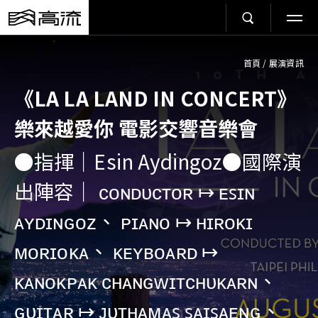
首頁
/
展演資訊
《LA LA LAND IN CONCERT》
樂來越愛你 電影交響音樂會
●指揮｜Esin Aydingoz●國際演
出陣容｜ ᴄᴏɴᴅᴜᴄᴛᴏʀ ↦ ᴇꜱɪɴ
ᴀʏᴅɪɴɢᴏᴢ、 ᴘɪᴀɴᴏ ↦ ʜɪʀᴏᴋɪ
ᴍᴏʀɪᴏᴋᴀ、 ᴋᴇʏʙᴏᴀʀᴅ ↦
ᴋᴀɴᴏᴋᴘᴀᴋ ᴄʜᴀɴɢᴡɪᴛᴄʜᴜᴋᴀʀɴ、
ɢᴜɪᴛᴀʀ ↦ ᴊᴜᴛʜᴀᴍᴀꜱ ꜱᴀɪꜱᴀᴇɴɢ、