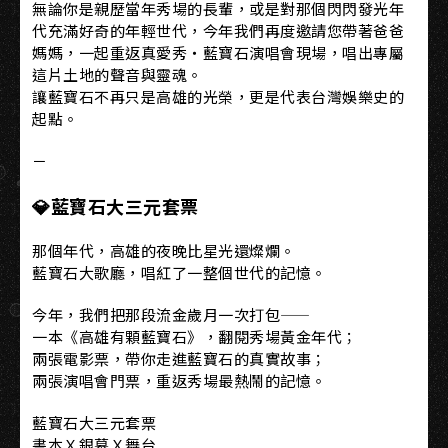
無論你是親歷當年秀場的長輩，或是對那個閃閃發光年
代充滿好奇的年輕世代，今年我們再度邀請您帶著爸爸
媽媽，一起重返真愛秀・藍寶石演唱會現場，唱出專屬
這片土地的聲音與靈魂。
讓藍寶石不再只是高雄的光榮，更是代表台灣娛樂史的
起點。
－
💎藍寶石大三元套票
那個年代，高雄的夜晚比星光還燦爛。
藍寶石大歌廳，唱紅了一整個世代的記憶。
今年，我們把那段流金歲月一次打包——
一本《高雄有顆藍寶石》，翻閱秀場黃金年代；
兩張電影票，帶你走進藍寶石的真實故事；
兩張演唱會門票，重返秀場最熱鬧的記憶。
藍寶石大三元套票
書本Ｘ銀幕Ｘ舞台