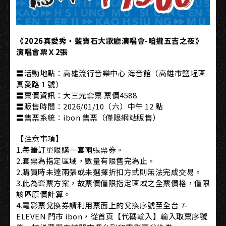
《2026真愛秀・藍寶石大歌廳演唱會-咱攏五吉之夜》
演唱會票Ｘ2張
〓活動地點：高雄流行音樂中心 海音館（高雄市鹽埕區
真愛路 1 號）
〓票價資訊：大三元套票 票價4588
〓販售時間：2026/01/10（六）中午 12 點
〓售票系統：ibon 售票（僅限網站販售）
【注意事項】
1.每筆訂單限購一套兩張票券。
2.套票為指定區域，數量有限售完為止。
2.購買時未達兩張或未選擇折扣方式則無法完成交易。
3.此為套票方案，故票價僅限指定區域之全票價格，僅限
該區原價計算。
4.電影票兌換券請利用票面上的兌換序號至全台 7-
ELEVEN 門市 ibon，從首頁【代碼輸入】輸入取票序號