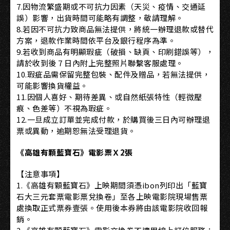
7.因物流繁盛期或不可抗力因素（天災、疫情、交通延
誤）影響，出貨時間可能略有調整，敬請理解。
8.若因不可抗力致商品無法提供，將統一辦理退款或替代
方案，退款作業時間依平台及銀行程序為準。
9.若收到商品有明顯瑕疵（破損、缺頁、印刷錯誤等），
請於收到後 7 日內附上完整照片聯繫客服處理。
10.瑕疵品需保留完整包裝、配件及贈品，若無法提供，
可能影響換貨權益。
11.因個人喜好、期待差異、或自然紙張特性（輕微壓
痕、色差等）不視為瑕疵。
12.一旦成立訂單並完成付款，於購買後三日內可辦理退
票或異動，逾期恕無法受理退貨。
《高雄有顆藍寶石》電影票Ｘ2張
【注意事項】
1.《高雄有顆藍寶石》上映期間須憑ibon列印出「藍寶
石大三元套票電影票兌換卷」至各上映電影院現場售票
處換取正式票券壹張。使用後本券將由該電影院收回報
銷。