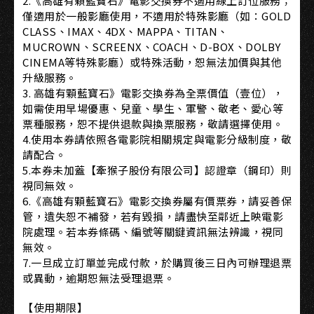
2.《高雄有顆藍寶石》電影交換券不適用線上訂位服務；
僅適用於一般影廳使用，不適用於特殊影廳（如：GOLD
CLASS、IMAX、4DX、MAPPA、TITAN、
MUCROWN、SCREENX、COACH、D-BOX、DOLBY
CINEMA等特殊影廳）或特殊活動，恕無法加價與其他
升級服務。
3. 高雄有顆藍寶石》電影交換券為全票價值（壹位），
如需使用早場優惠、兒童、學生、軍警、敬老、愛心等
票種服務，恕不提供退款與換票服務，敬請選擇使用。
4.使用本券請依照各電影院相關規定與電影分級制度，敬
請配合。
5.本券未加蓋【牽猴子股份有限公司】認證章（鋼印）則
視同無效。
6.《高雄有顆藍寶石》電影交換券屬有價票券，請妥善保
管，遺失恕不補發，若有毀損，請盡快至鄰近上映電影
院處理。若本券條碼、編號等關鍵資訊無法辨識，視同
無效。
7.一旦成立訂單並完成付款，於購買後三日內可辦理退票
或異動，逾期恕無法受理退票。
【使用期限】