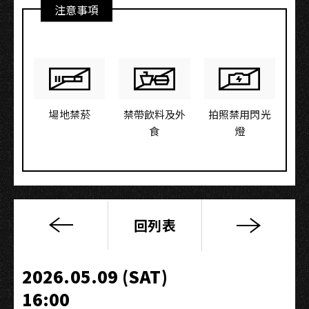
注意事項
場地禁菸
禁帶飲料及外
拍照禁用閃光
食
燈
回列表
2026
真
愛
2026.05.09 (SAT)
秀．
16:00
藍