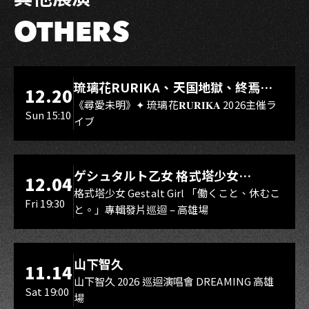
OTHERS
LIVE WAREHOUSE 小庫
琉璃花RURIKA、天国地獄、終焉
12.20
Rebirth、DUALIA、無我夢中、花奏
《尋愛未明》✦ 琉璃花𝐑𝐔𝐑𝐈𝐊𝐀 2026主催ラ
Sun 15:10
イブ
スマイル（O.A.）
LIVE WAREHOUSE 小庫
ゲシュタルト乙女 格式塔少女
12.04
Gestalt Girl
格式塔少女 Gestalt Girl 「働くこと、休むこ
Fri 19:30
と。」專輯發片巡迴 – 高雄場
海音館
山下智久
11.14
山下智久 2026 巡迴演唱會 DREAMING 高雄
Sat 19:00
場