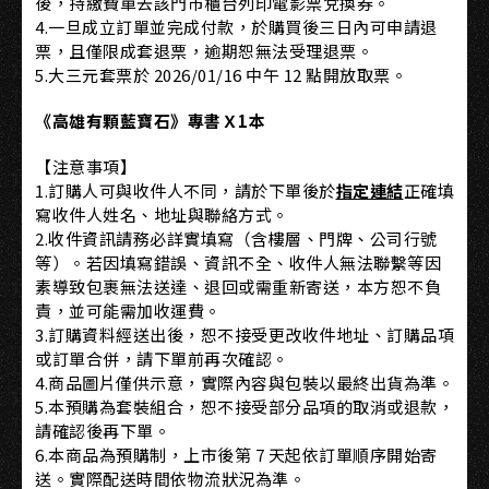
後，持繳費單去該門市櫃台列印電影票兌換券。
4.一旦成立訂單並完成付款，於購買後三日內可申請退
票，且僅限成套退票，逾期恕無法受理退票。
5.大三元套票於 2026/01/16 中午 12 點開放取票。
《高雄有顆藍寶石》專書Ｘ1本
【注意事項】
1.訂購人可與收件人不同，請於下單後於
指定連結
正確填
寫收件人姓名、地址與聯絡方式。
2.收件資訊請務必詳實填寫（含樓層、門牌、公司行號
等）。若因填寫錯誤、資訊不全、收件人無法聯繫等因
素導致包裹無法送達、退回或需重新寄送，本方恕不負
責，並可能需加收運費。
3.訂購資料經送出後，恕不接受更改收件地址、訂購品項
或訂單合併，請下單前再次確認。
4.商品圖片僅供示意，實際內容與包裝以最終出貨為準。
5.本預購為套裝組合，恕不接受部分品項的取消或退款，
請確認後再下單。
6.本商品為預購制，上市後第 7 天起依訂單順序開始寄
送。實際配送時間依物流狀況為準。