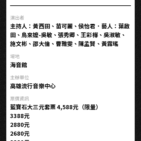
寶
石
演出者
大
主持人：黃西田、苗可麗、侯怡君．藝人：葉啟
歌
田、鳥來嬤-吳敏、張秀卿、王彩樺、吳淑敏、
廳
施文彬、邵大倫、曹雅雯、陳孟賢、黃露瑤
0510（日）
場地
海音館
主辦單位
高雄流行音樂中心
票價資訊
藍寶石大三元套票 4,588元（限量）
3388元
2880元
2680元