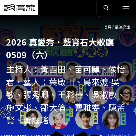
首頁
/
展演資訊
2026 真愛秀．藍寶石大歌廳
0509（六）
主持人：黃西田、苗可麗、侯怡
君．藝人：葉啟田、鳥來嬤-吳
敏、張秀卿、王彩樺、吳淑敏、
施文彬、邵大倫、曹雅雯、陳孟
賢、黃露瑤