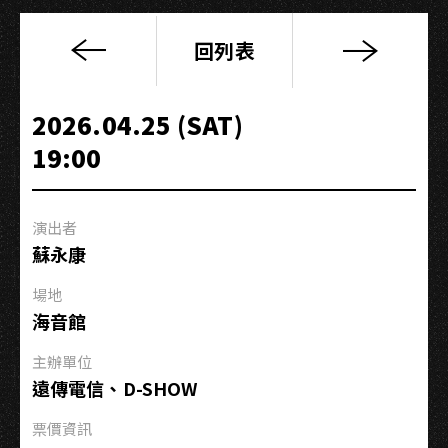
回列表
2026
蘇
永
2026.04.25 (SAT)
康
19:00
演
唱
會
演出者
蘇永康
場地
海音館
主辦單位
遠傳電信、D-SHOW
票價資訊