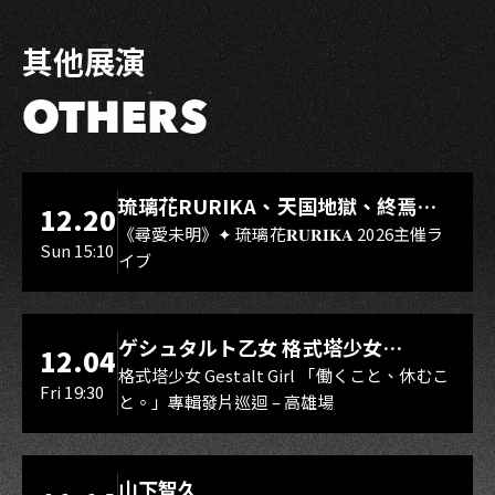
其他展演
OTHERS
LIVE WAREHOUSE 小庫
琉璃花RURIKA、天国地獄、終焉
12.20
Rebirth、DUALIA、無我夢中、花奏
《尋愛未明》✦ 琉璃花𝐑𝐔𝐑𝐈𝐊𝐀 2026主催ラ
Sun 15:10
イブ
スマイル（O.A.）
LIVE WAREHOUSE 小庫
ゲシュタルト乙女 格式塔少女
12.04
Gestalt Girl
格式塔少女 Gestalt Girl 「働くこと、休むこ
Fri 19:30
と。」專輯發片巡迴 – 高雄場
海音館
山下智久