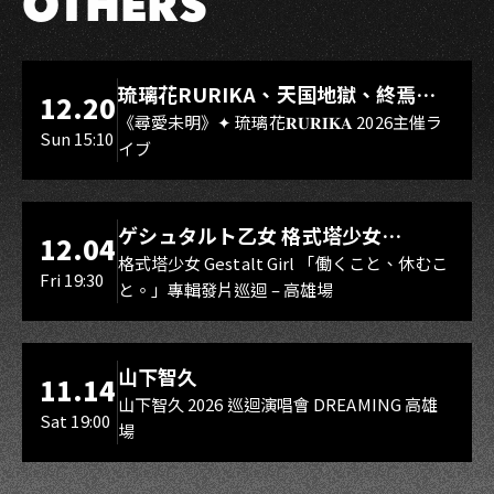
OTHERS
LIVE WAREHOUSE 小庫
琉璃花RURIKA、天国地獄、終焉
12.20
Rebirth、DUALIA、無我夢中、花奏
《尋愛未明》✦ 琉璃花𝐑𝐔𝐑𝐈𝐊𝐀 2026主催ラ
Sun 15:10
イブ
スマイル（O.A.）
LIVE WAREHOUSE 小庫
ゲシュタルト乙女 格式塔少女
12.04
Gestalt Girl
格式塔少女 Gestalt Girl 「働くこと、休むこ
Fri 19:30
と。」專輯發片巡迴 – 高雄場
海音館
山下智久
11.14
山下智久 2026 巡迴演唱會 DREAMING 高雄
Sat 19:00
場