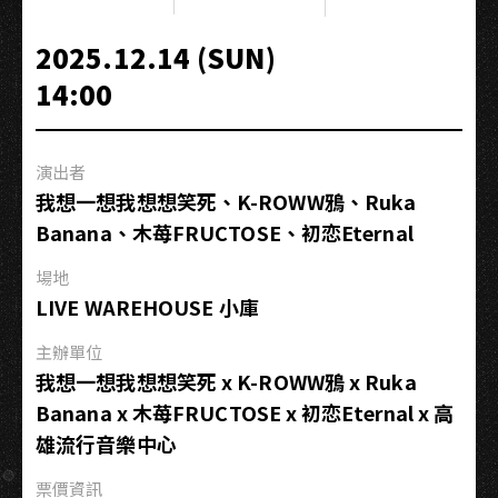
Start!
Jazz
2025.12.14 (SUN)
it
14:00
Up?
【電
玩
演出者
X
我想一想我想想笑死、K-ROWW鴉、Ruka
爵
Banana、木苺FRUCTOSE、初恋Eternal
士
音
場地
樂
LIVE WAREHOUSE 小庫
會】
主辦單位
我想一想我想想笑死 x K-ROWW鴉 x Ruka
Banana x 木苺FRUCTOSE x 初恋Eternal x 高
雄流行音樂中心
票價資訊