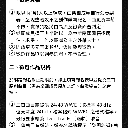
限以兩(含)人以上組成，由樂團成員自行演奏樂
器，呈現整體效果之創作樂團報名，曲風及年齡
不限，實際資格將由高流及初賽評審判定。
樂團成員須至少半數以上為中華⺠國國籍或居
住、求學、工作以臺灣為主之外籍人士。
開放更多元音樂類型之樂團參與徵選。
徵選作品單以詞參選者，不予受理。
二、徵選作品規格
於網路報名截止期限前，線上填寫報名表單並提交三首
原創曲目（需為樂團成員原創之詞、曲及編曲）錄音
檔。
三首曲目需提供 24/48 WAVE（取樣率 48kHz，
位元深度 24bit，檔案格式 WAVE）之格式檔案，
最低要求應為 Two-Tracks（兩軌）收音。
上傳曲目音檔時，檔案名稱請標示「樂團名稱+曲