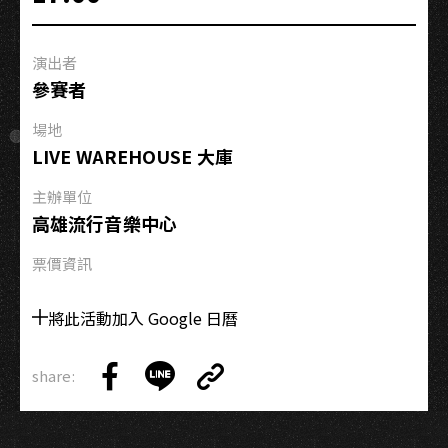
團
大
演出者
賽：
參賽者
樂
團
場地
興
LIVE WAREHOUSE 大庫
奮
波》
主辦單位
音
高雄流行音樂中心
樂
票價資訊
徵
選
將此活動加入 Google 日曆
大
賽
正
share:
Copy
式
Share
Share
Copy
Link
啟
on
on
Link
動！