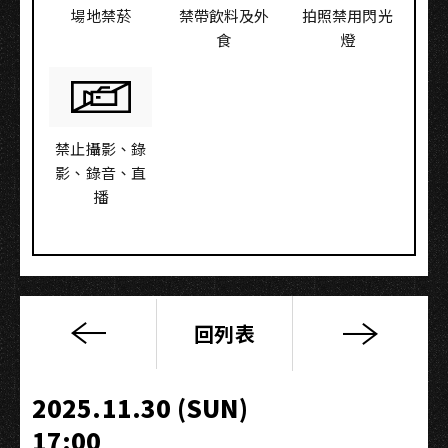
場地禁菸
禁帶飲料及外
拍照禁用閃光
食
燈
禁止攝影、錄
影、錄音、直
播
回列表
《2025
高
流
2025.11.30 (SUN)
系
17:00
樂