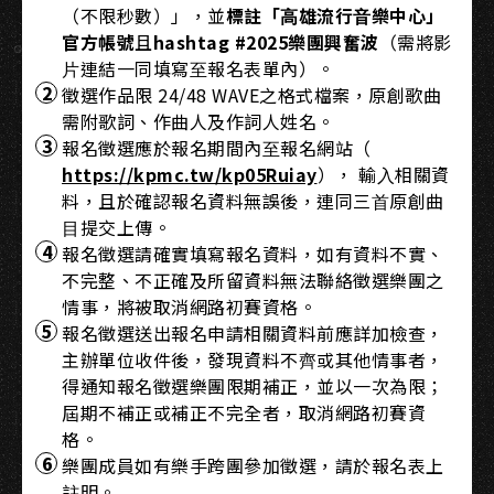
（不限秒數）」，並
標註「⾼雄流⾏⾳樂中⼼」
官⽅帳號
且
hashtag #2025樂團興奮波
（需將影
⽚連結⼀同填寫⾄報名表單內）。
徵選作品限 24/48 WAVE之格式檔案，原創歌曲
需附歌詞、作曲⼈及作詞⼈姓名。
報名徵選應於報名期間內⾄報名網站（
https://kpmc.tw/kp05Ruiay
）， 輸⼊相關資
料，且於確認報名資料無誤後，連同三⾸原創曲
⽬提交上傳。
報名徵選請確實填寫報名資料，如有資料不實、
不完整、不正確及所留資料無法聯絡徵選樂團之
情事，將被取消網路初賽資格。
報名徵選送出報名申請相關資料前應詳加檢查，
主辦單位收件後，發現資料不⿑或其他情事者，
得通知報名徵選樂團限期補正，並以⼀次為限；
屆期不補正或補正不完全者，取消網路初賽資
格。
樂團成員如有樂⼿跨團參加徵選，請於報名表上
註明。