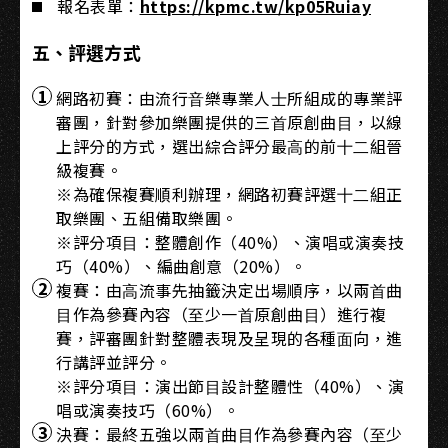
報名表單：
https://kpmc.tw/kp05Ruiay
五、評選⽅式
網路初賽：由流⾏⾳樂專業⼈⼠所組成的專業評
審團，針對參加樂團提供的三⾸原創曲⽬，以線
上評分的⽅式，選出綜合評分最⾼的前⼗⼆組晉
級複賽。
※為確保複賽順利辦理，網路初賽評選⼗⼆組正
取樂團、五組備取樂團。
※評分項⽬：整體創作（40%）、演唱或演奏技
巧（40%）、編曲創意（20%）。
複賽：由⾼流事先抽籤決定出場順序，以兩⾸曲
⽬作為參賽內容（⾄少⼀⾸原創曲⽬）進⾏複
賽，評審團針對整體表現及呈現的各種⾯向，進
⾏講評並評分。
※評分項⽬：演出節⽬設計整體性（40%）、演
唱或演奏技巧（60%）。
決賽：最終五強以兩⾸曲⽬作為參賽內容（⾄少