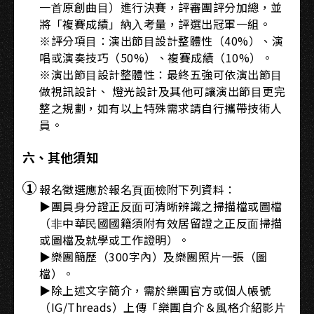
⼀⾸原創曲⽬）進⾏決賽，評審團評分加總，並
將「複賽成績」納⼊考量，評選出冠軍⼀組。
※評分項⽬：演出節⽬設計整體性（40%）、演
唱或演奏技巧（50%）、複賽成績（10%）。
※演出節⽬設計整體性：最終五強可依演出節⽬
做視訊設計、 燈光設計及其他可讓演出節⽬更完
整之規劃，如有以上特殊需求請⾃⾏攜帶技術⼈
員。
六、其他須知
報名徵選應於報名⾴⾯檢附下列資料：
▶團員⾝分證正反⾯可清晰辨識之掃描檔或圖檔
（⾮中華⺠國國籍須附有效居留證之正反⾯掃描
或圖檔及就學或⼯作證明）。
▶樂團簡歷（300字內）及樂團照⽚⼀張（圖
檔）。
▶除上述⽂字簡介，需於樂團官⽅或個⼈帳號
（IG/Threads）上傳「樂團⾃介＆⾵格介紹影⽚