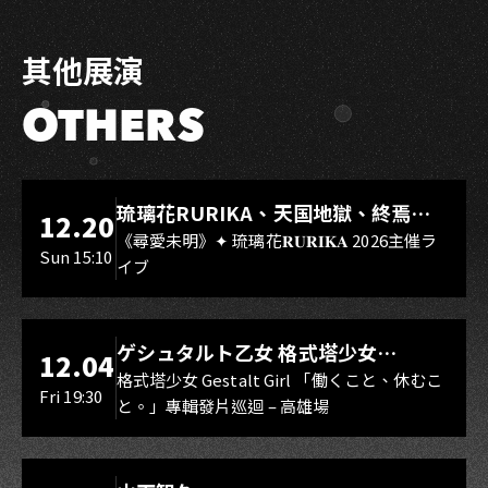
Facebook
LINE
其他展演
OTHERS
LIVE WAREHOUSE 小庫
琉璃花RURIKA、天国地獄、終焉
12.20
Rebirth、DUALIA、無我夢中、花奏
《尋愛未明》✦ 琉璃花𝐑𝐔𝐑𝐈𝐊𝐀 2026主催ラ
Sun 15:10
イブ
スマイル（O.A.）
LIVE WAREHOUSE 小庫
ゲシュタルト乙女 格式塔少女
12.04
Gestalt Girl
格式塔少女 Gestalt Girl 「働くこと、休むこ
Fri 19:30
と。」專輯發片巡迴 – 高雄場
海音館