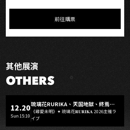
Share
Share
Copy
Link
on
on
Link
Facebook
LINE
前往購票
其他展演
OTHERS
LIVE WAREHOUSE 小庫
琉璃花RURIKA、天国地獄、終焉
12.20
Rebirth、DUALIA、無我夢中、花奏
《尋愛未明》✦ 琉璃花𝐑𝐔𝐑𝐈𝐊𝐀 2026主催ラ
Sun 15:10
イブ
スマイル（O.A.）