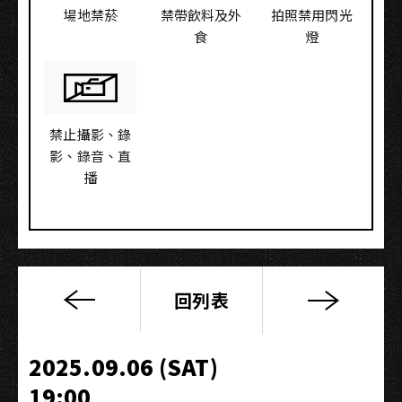
場地禁菸
禁帶飲料及外
拍照禁用閃光
食
燈
禁止攝影、錄
影、錄音、直
播
回列表
國
泰
世
2025.09.06 (SAT)
華
19:00
銀