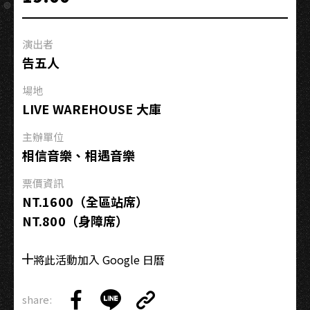
行
×Accusefive
演出者
告
告五人
五
人
場地
[Run，
LIVE WAREHOUSE 大庫
Run，
Run!
主辦單位
黑
相信音樂、相遇音樂
夜
票價資訊
狂
NT.1600（全區站席）
奔]
NT.800（身障席）
2025
Live
Tour
將此活動加入 Google 日曆
the
World
share:
Copy