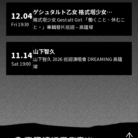
LIVE WAREHOUSE 小庫
ゲシュタルト乙女 格式塔少女
12.04
Gestalt Girl
格式塔少女 Gestalt Girl 「働くこと、休むこ
Fri 19:30
と。」專輯發片巡迴 – 高雄場
海音館
山下智久
11.14
山下智久 2026 巡迴演唱會 DREAMING 高雄
Sat 19:00
場