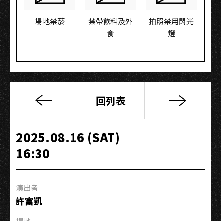
場地禁菸
禁帶飲料及外
拍照禁用閃光
食
燈
回列表
J.M
Jeremy
2025
2025.08.16 (SAT)
個
16:30
人
首
發
演出者
專
許富凱
場
＜
場地