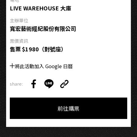
浪
LIVE WAREHOUSE 大庫
漫
成
主辦單位
癮
寬宏藝術經紀股份有限公司
＞
票價資訊
售票 $1980（對號座）
將此活動加入 Google 日曆
share:
Copy
Share
Share
Copy
Link
on
on
Link
Facebook
LINE
前往購票