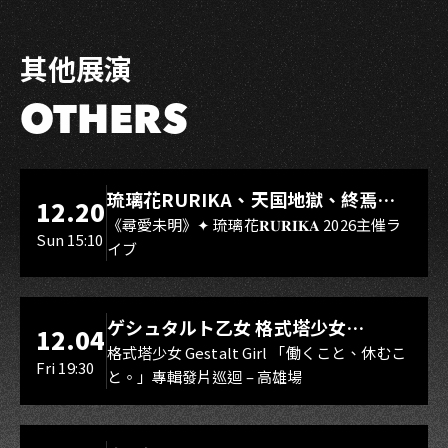
其他展演
OTHERS
LIVE WAREHOUSE 小庫
琉璃花RURIKA、天国地獄、終焉
12.20
Rebirth、DUALIA、無我夢中、花奏
《尋愛未明》✦ 琉璃花𝐑𝐔𝐑𝐈𝐊𝐀 2026主催ラ
Sun 15:10
イブ
スマイル（O.A.）
LIVE WAREHOUSE 小庫
ゲシュタルト乙女 格式塔少女
12.04
Gestalt Girl
格式塔少女 Gestalt Girl 「働くこと、休むこ
Fri 19:30
と。」專輯發片巡迴 – 高雄場
海音館