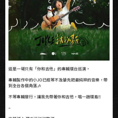
這是一場只有「你和吉他」的專輯環台巡演，
專輯製作中的小JO已經等不及搶先把最純粹的音樂，帶
到全台各個角落🎶
不等專輯發行，讓我先帶著你和吉他，唱一趟環島‼️
–