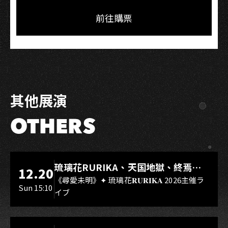
on
on
Link
Facebook
LINE
前往購票
其他展演
OTHERS
LIVE WAREHOUSE 小庫
琉璃花RURIKA、天国地獄、終焉
12.20
Rebirth、DUALIA、無我夢中、花奏
《尋愛未明》✦ 琉璃花𝐑𝐔𝐑𝐈𝐊𝐀 2026主催ラ
Sun 15:10
イブ
スマイル（O.A.）
LIVE WAREHOUSE 小庫