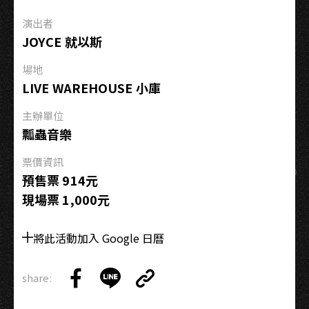
in
演出者
Taiwan
JOYCE 就以斯
場地
LIVE WAREHOUSE 小庫
主辦單位
瓢蟲音樂
票價資訊
預售票 914元
現場票 1,000元
將此活動加入 Google 日曆
share:
Copy
Share
Share
Copy
Link