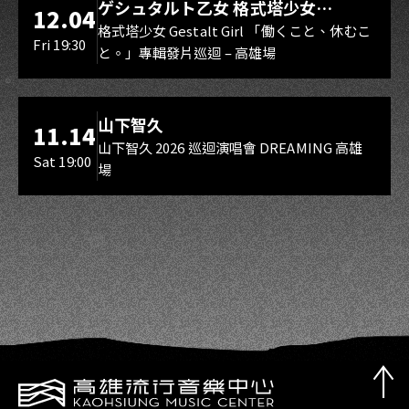
ゲシュタルト乙女 格式塔少女
12.04
Gestalt Girl
格式塔少女 Gestalt Girl 「働くこと、休むこ
Fri 19:30
と。」專輯發片巡迴 – 高雄場
海音館
山下智久
11.14
山下智久 2026 巡迴演唱會 DREAMING 高雄
Sat 19:00
場