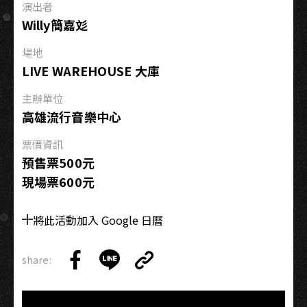
演出者
IN
Willy簡嘉彣
KAOHSIUNG
場地
LIVE WAREHOUSE 大庫
主辦單位
高雄流行音樂中心
票價資訊
預售票500元
現場票600元
將此活動加入 Google 日曆
share:
Copy
Share
Share
Copy
Link
on
on
Link