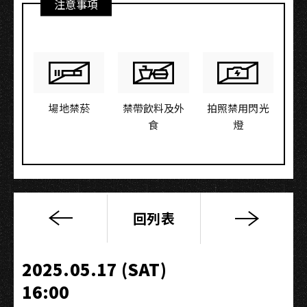
注意事項
場地禁菸
禁帶飲料及外
拍照禁用閃光
食
燈
回列表
2025
真
愛
2025.05.17 (SAT)
秀．
16:00
藍