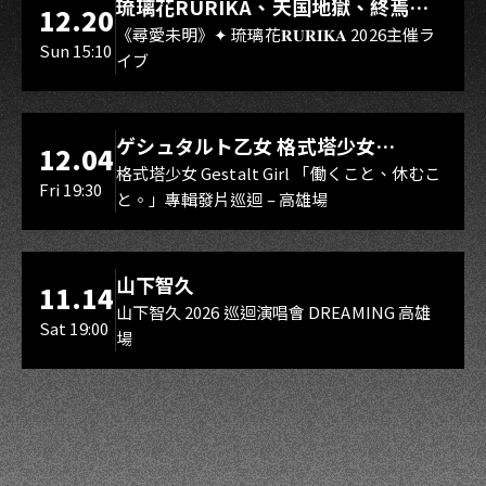
琉璃花RURIKA、天国地獄、終焉
12.20
Rebirth、DUALIA、無我夢中、花奏
《尋愛未明》✦ 琉璃花𝐑𝐔𝐑𝐈𝐊𝐀 2026主催ラ
Sun 15:10
イブ
スマイル（O.A.）
LIVE WAREHOUSE 小庫
ゲシュタルト乙女 格式塔少女
12.04
Gestalt Girl
格式塔少女 Gestalt Girl 「働くこと、休むこ
Fri 19:30
と。」專輯發片巡迴 – 高雄場
海音館
山下智久
11.14
山下智久 2026 巡迴演唱會 DREAMING 高雄
Sat 19:00
場