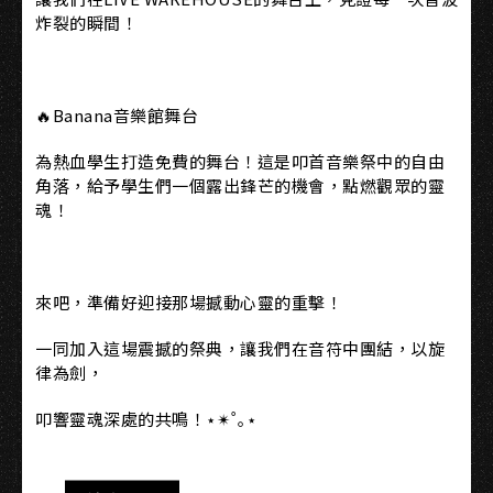
炸裂的瞬間！
🔥Banana音樂館舞台
為熱血學生打造免費的舞台！這是叩首音樂祭中的自由
角落，給予學生們一個露出鋒芒的機會，點燃觀眾的靈
魂！
來吧，準備好迎接那場撼動心靈的重擊！
一同加入這場震撼的祭典，讓我們在音符中團結，以旋
律為劍，
叩響靈魂深處的共鳴！⋆✴˚｡⋆