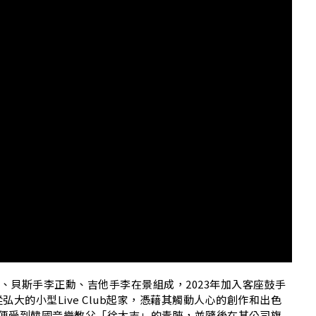
H
鍾完、貝斯手李正勳、吉他手李在景組成，2023年加入客座鼓手
大的小型Live Club起家，憑藉其觸動人心的創作和出色
年便受到韓國音樂教父「徐太志」的青睞，並隨後在其公司旗