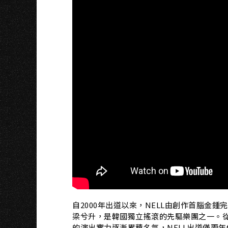
O
自2000年出道以來，NELL由創作首腦金
梁兮升，是韓國獨立搖滾的先驅樂團之一。從弘
的演出實力逐漸累積名氣，NELL出道僅兩