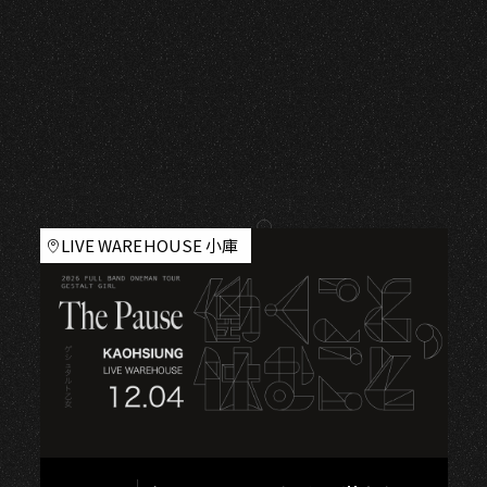
H
LIVE WAREHOUSE 小庫