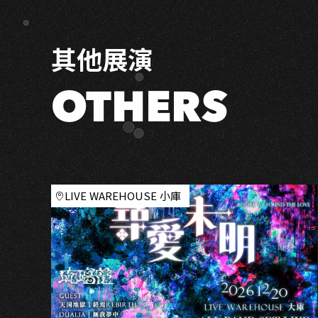
O
IN
KAOHSIUNG
其他展演
OTHERS
LIVE WAREHOUSE 小庫