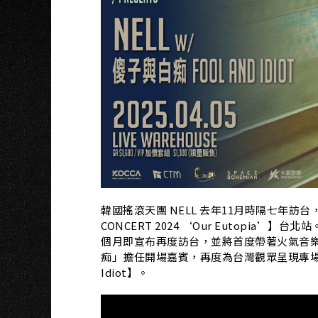
韓國搖滾天團 NELL 去年11月時隔七年訪台，在 L
CONCERT 2024 ‘Our Eutopi
個月即宣布再度訪台，並將首度帶著火氣音樂的
痴」擔任開場嘉賓，再度為台灣觀眾呈現專場演出【Fire 
Idiot】。