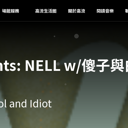
S
ｚ
場館服務
高流生活圈
關於高流
閱讀音樂
sents: NELL w/傻子
and Idiot