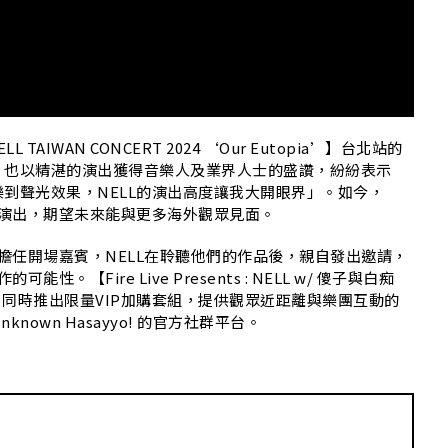
S
AIWAN CONCERT 2024 ‘Our Eutopia’】台北站的
，也以精湛的演出獲得音樂人及業界人士的盛讚，紛紛表示
到聲光效果，NELL的演出高度讓我大開眼界」。如今，
場演出，期望未來能與更多海外觀眾見面。
擔任開場嘉賓，NELL在聆聽他們的作品後，親自發出邀請，
【Fire Live Presents : NELL w/ 傻子與白痴
2點開賣，同時推出限量VIP加購套組，提供觀眾近距離與樂團互動的
own Hasayyo! 的官方社群平台。