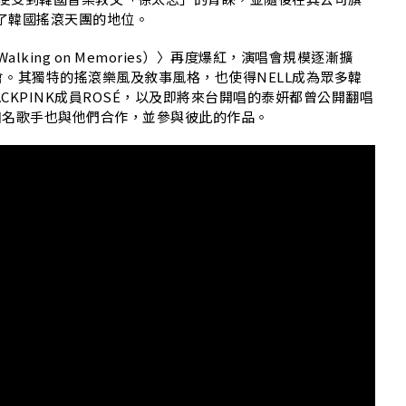
奠定了韓國搖滾天團的地位。
Walking on Memories）〉再度爆紅，演唱會規模逐漸擴
。其獨特的搖滾樂風及敘事風格，也使得NELL成為眾多韓
ACKPINK成員ROSÉ，以及即將來台開唱的泰妍都曾公開翻唱
M等知名歌手也與他們合作，並參與彼此的作品。