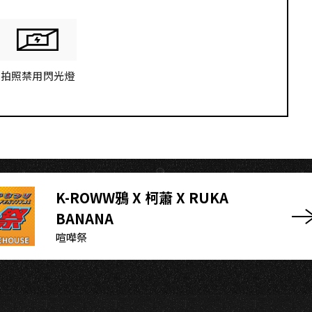
拍照禁用閃光燈
K-ROWW鴉 X 柯蕭 X RUKA
BANANA
喧嘩祭