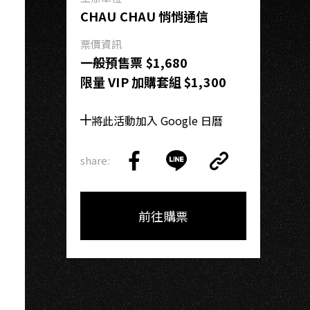
CHAU CHAU 悄悄通信
票價資訊
一般預售票 $1,680
限量 VIP 加購套組 $1,300
將此活動加入 Google 日曆
share:
Copy
Share
Share
Copy
Link
on
on
Link
Facebook
LINE
前往購票