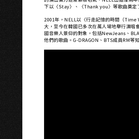
下以〈Stay〉、〈Thank you〉等歌曲
2001年，NELL以〈行走記憶的時間（Time 
大，至今在韓國已多次在萬人場地舉行演唱會
國音樂人景仰的對象，包括NewJeans、BL
他們的歌曲。G-DRAGON、BTS成員R