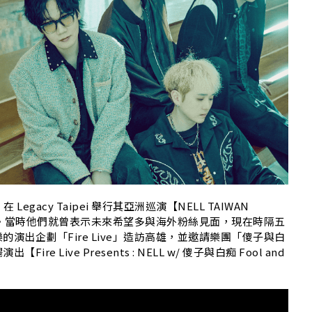
egacy Taipei 舉行其亞洲巡演【NELL TAIWAN
a’】台北站。當時他們就曾表示未來希望多與海外粉絲見面，現在時隔五
演出企劃「Fire Live」造訪高雄，並邀請樂團「傻子與白
Live Presents : NELL w/ 傻子與白痴 Fool and