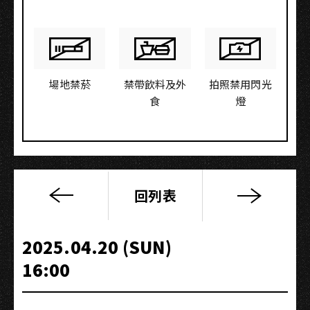
場地禁菸
禁帶飲料及外
拍照禁用閃光
食
燈
回列表
【下
輩
子】
2025.04.20 (SUN)
存
16:00
在
証
明