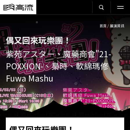
首頁
/
展演資訊
偶又回來玩樂團！
紫苑アスター、魔藥商會"21-
POXXION-、梟時、軟綿瑪修
Fuwa Mashu
偶又回來玩樂團！