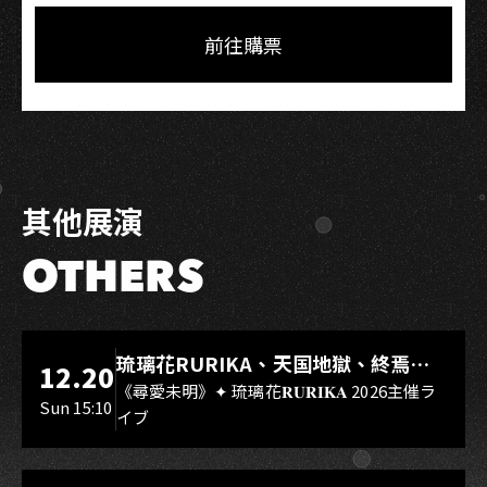
on
on
Link
Facebook
LINE
前往購票
其他展演
OTHERS
LIVE WAREHOUSE 小庫
琉璃花RURIKA、天国地獄、終焉
12.20
Rebirth、DUALIA、無我夢中、花奏
《尋愛未明》✦ 琉璃花𝐑𝐔𝐑𝐈𝐊𝐀 2026主催ラ
Sun 15:10
イブ
スマイル（O.A.）
LIVE WAREHOUSE 小庫