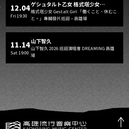
ゲシュタルト乙女 格式塔少女
12.04
Gestalt Girl
格式塔少女 Gestalt Girl 「働くこと、休むこ
Fri 19:30
と。」專輯發片巡迴 – 高雄場
海音館
山下智久
11.14
山下智久 2026 巡迴演唱會 DREAMING 高雄
Sat 19:00
場