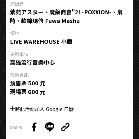
演出者
NO
紫苑アスター、魔藥商會"21-POXXION-、梟
FACE
時、軟綿瑪修 Fuwa Mashu
NO
REaLiTY
場地
公
LIVE WAREHOUSE 小庫
演：
高
主辦單位
雄
高雄流行音樂中心
站
票價資訊
預售票 500 元
現場票 600 元
將此活動加入 Google 日曆
share:
Copy
Share
Share
Copy
Link