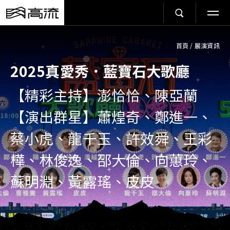
首頁
/
展演資訊
2025真愛秀．藍寶石大歌廳
【精彩主持】澎恰恰、陳亞蘭
【演出群星】蕭煌奇、鄭進一、
蔡小虎、龍千玉、許效舜、王彩
樺、林俊逸、邵大倫、向蕙玲、
蘇明淵、黃露瑤、皮皮