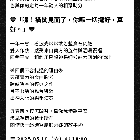
也與你約定每一年動人的相聚時分
💙「嘿！猶閣見面了，你嘛一切攏好，真
好。」💙
一年一會，看波光粼粼敢若藍寶石閃耀
雙人作伙，感受來自南方的旋律與溫暖祝福
四季平安，相約用飛揚神采迎接魅力四射的演出
🌟四個不容錯過的理由🌟
天籟實力的金曲歌者
跨越時空的經典之作
目不暇給的舞台特效
出神入化的樂手演奏
毋管四季按怎輪替，望你我港款平安
海風輕拂的彼个所在
閣作伙一起續寫屬於港都的故事✍️
〓 2025.05.10（六）◎ 18:00