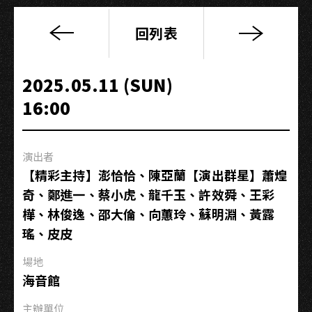
回列表
普
通
隊
2025.05.11 (SUN)
長
16:00
首
張
專
演出者
輯
【精彩主持】澎恰恰、陳亞蘭【演出群星】蕭煌
發
奇、鄭進一、蔡小虎、龍千玉、許效舜、王彩
片
樺、林俊逸、邵大倫、向蕙玲、蘇明淵、黃露
巡
迴
瑤、皮皮
Round2：
場地
贖
海音館
身
大
主辦單位