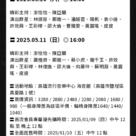
精彩主持：澎恰恰、陳亞蘭
演出群星：林淑容、鄭進一、潘越雲、陽帆、袁小迪、
許效舜、王彩樺、邵大倫、曹雅雯、黃露瑤、皮皮
〓 2025.05.11（日）◎ 16:00
精彩主持：澎恰恰、陳亞蘭
演出群星：蕭煌奇、鄭進一、蔡小虎、龍千玉、許效
舜、王彩樺、林俊逸、邵大倫、向蕙玲、蘇明淵、黃露
瑤、皮皮
〓活動地點：高雄流行音樂中心 海音館（高雄市鹽埕區
真愛路 1 號）
〓票價資訊：3280 / 2880 / 2480 / 2280 / 2080 / 1680 /
980（一般身障票為該區半價、輪椅身障票1640/ 1440/
1040）
〓高流會員專屬搶先購時間：2025/01/09（四）中午 12
點 至 晚上 12 點
〓全面起售時間：2025/01/10（五）中午 12 點