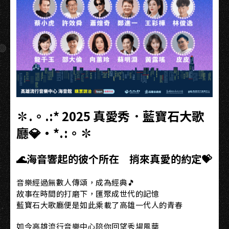
✽.。.:* 2025 真愛秀．藍寶石大歌
廳💎・*.:。✽
🌊海音響起的彼个所在 捎來真愛的約定💝
音樂經過無數人傳頌，成為經典🎵
故事在時間的打磨下，匯聚成世代的記憶
藍寶石大歌廳便是如此乘載了高雄一代人的青春
如今高雄流行音樂中心陪你回望秀場風華