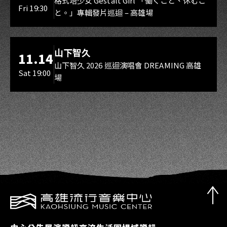
Gestalt Girl
格式塔少女 Gestalt Girl 「働くこと、休むこ
Fri 19:30
と。」專輯發片巡迴 – 高雄場
海音館
山下智久
11.14
山下智久 2026 巡迴演唱會 DREAMING 高雄
Sat 19:00
場