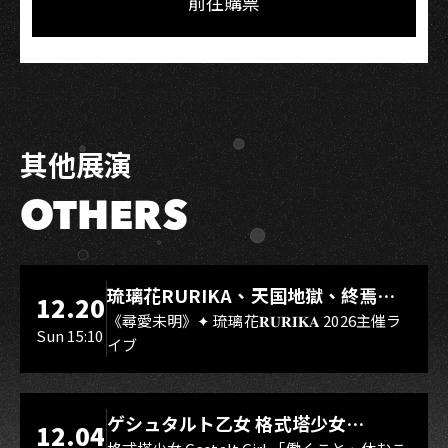
前往購票
其他展演
OTHERS
LIVE WAREHOUSE 小庫
琉璃花RURIKA、天国地獄、終焉
12.20
Rebirth、DUALIA、無我夢中、花奏
《尋愛未明》✦ 琉璃花𝐑𝐔𝐑𝐈𝐊𝐀 2026主催ラ
Sun 15:10
イブ
スマイル（O.A.）
LIVE WAREHOUSE 小庫
ゲシュタルト乙女 格式塔少女
12.04