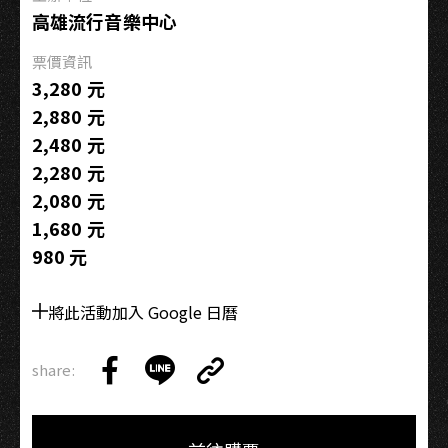
作
高雄流行音樂中心
戰
－
票價資訊
高
3,280 元
雄
2,880 元
2,480 元
2,280 元
2,080 元
1,680 元
980 元
將此活動加入 Google 日曆
share:
Copy
Share
Share
Copy
Link
on
on
Link
Facebook
LINE