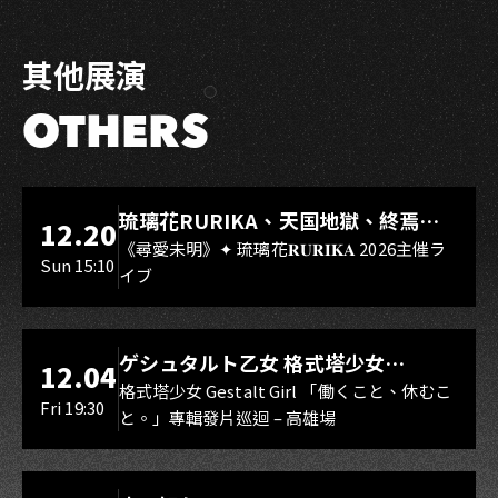
其他展演
OTHERS
LIVE WAREHOUSE 小庫
琉璃花RURIKA、天国地獄、終焉
12.20
Rebirth、DUALIA、無我夢中、花奏
《尋愛未明》✦ 琉璃花𝐑𝐔𝐑𝐈𝐊𝐀 2026主催ラ
Sun 15:10
イブ
スマイル（O.A.）
LIVE WAREHOUSE 小庫
ゲシュタルト乙女 格式塔少女
12.04
Gestalt Girl
格式塔少女 Gestalt Girl 「働くこと、休むこ
Fri 19:30
と。」專輯發片巡迴 – 高雄場
海音館