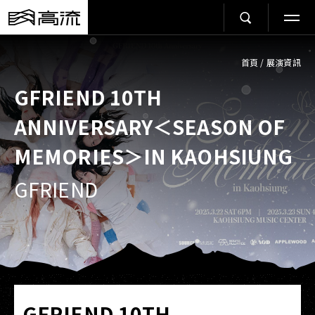
首頁
/
展演資訊
GFRIEND 10TH
ANNIVERSARY＜SEASON OF
MEMORIES＞IN KAOHSIUNG
GFRIEND
GFRIEND 10TH