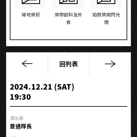
場地禁菸
禁帶飲料及外
拍照禁用閃光
食
燈
回列表
十
一
月
2024.12.21 (SAT)
｜
19:30
高
流
市
演出者
集
普通隊長
公
告