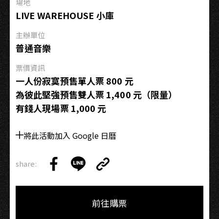
場地
LIVE WAREHOUSE 小庫
主辦單位
普通音樂
票價資訊
一人份寂寞預售單人票 800 元
為彼此堅強預售雙人票 1,400 元（限量）
有錢人現場票 1,000 元
將此活動加入 Google 日曆
share:
Copy
Share
Share
Copy
Link
on
on
Link
Facebook
LINE
前往購票