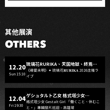
其他展演
OTHERS
LIVE WAREHOUSE 小庫
琉璃花RURIKA、天国地獄、終焉
12.20
Rebirth、DUALIA、無我夢中、花奏
《尋愛未明》✦ 琉璃花𝐑𝐔𝐑𝐈𝐊𝐀 2026主催ラ
Sun 15:10
イブ
スマイル（O.A.）
LIVE WAREHOUSE 小庫
ゲシュタルト乙女 格式塔少女
12.04
Gestalt Girl
格式塔少女 Gestalt Girl 「働くこと、休むこ
Fri 19:30
と。」專輯發片巡迴 – 高雄場