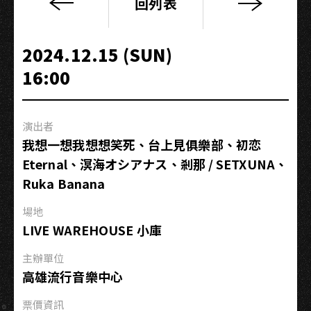
回列表
財
神
到
2024.12.15 (SUN)
邪
16:00
氣
來
2025
演出者
我想一想我想想笑死、台上見俱樂部、初恋
Eternal、溟海オシアナス、剎那 / SETXUNA、
Ruka Banana
場地
LIVE WAREHOUSE 小庫
主辦單位
高雄流行音樂中心
票價資訊