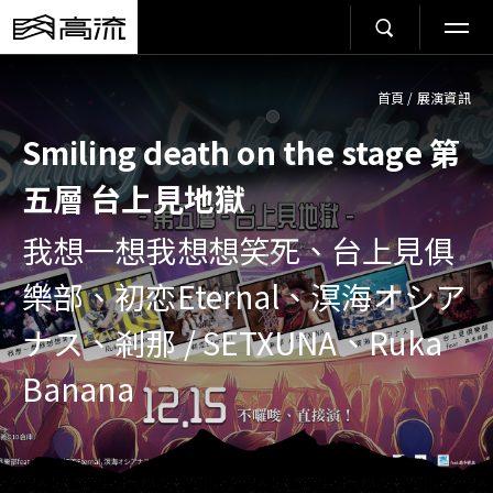
首頁
/
展演資訊
Smiling death on the stage 第
五層 台上見地獄
我想一想我想想笑死、台上見俱
樂部、初恋Eternal、溟海オシア
ナス、剎那 / SETXUNA、Ruka
Banana