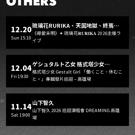
OTHERS
LIVE WAREHOUSE 小庫
琉璃花RURIKA、天国地獄、終焉
12.20
Rebirth、DUALIA、無我夢中、花奏
《尋愛未明》✦ 琉璃花𝐑𝐔𝐑𝐈𝐊𝐀 2026主催ラ
Sun 15:10
イブ
スマイル（O.A.）
LIVE WAREHOUSE 小庫
ゲシュタルト乙女 格式塔少女
12.04
Gestalt Girl
格式塔少女 Gestalt Girl 「働くこと、休むこ
Fri 19:30
と。」專輯發片巡迴 – 高雄場
海音館
山下智久
11.14
山下智久 2026 巡迴演唱會 DREAMING 高雄
Sat 19:00
場