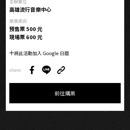
主辦單位
高雄流行音樂中心
票價資訊
預售票 500 元
現場票 600 元
將此活動加入 Google 日曆
share:
Copy
Share
Share
Copy
Link
on
on
Link
Facebook
LINE
前往購票