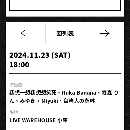
回列表
Ring
誓
約
2024.11.23 (SAT)
之
18:00
聲
tHesEus’x
PARADOX
演出者
我想一想我想想笑死、Ruka Banana、眠森 り
ん、みゆき·Miyuki、台湾人の永琳
場地
LIVE WAREHOUSE 小庫