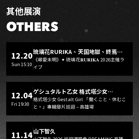
其他展演
OTHERS
LIVE WAREHOUSE 小庫
琉璃花RURIKA、天国地獄、終焉
12.20
Rebirth、DUALIA、無我夢中、花奏
《尋愛未明》✦ 琉璃花𝐑𝐔𝐑𝐈𝐊𝐀 2026主催ラ
Sun 15:10
イブ
スマイル（O.A.）
LIVE WAREHOUSE 小庫
ゲシュタルト乙女 格式塔少女
12.04
Gestalt Girl
格式塔少女 Gestalt Girl 「働くこと、休むこ
Fri 19:30
と。」專輯發片巡迴 – 高雄場
海音館
山下智久
11.14
山下智久 2026 巡迴演唱會 DREAMING 高雄