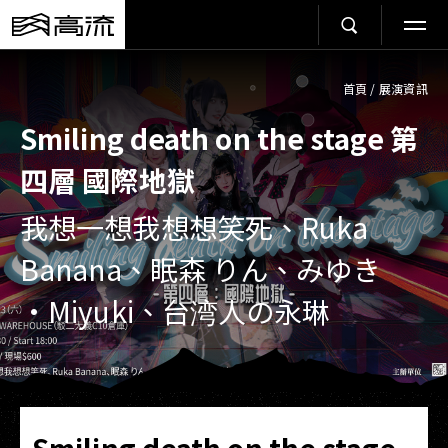
首頁
/
展演資訊
Smiling death on the stage 第
四層 國際地獄
我想一想我想想笑死、Ruka
Banana、眠森 りん、みゆき
·Miyuki、台湾人の永琳