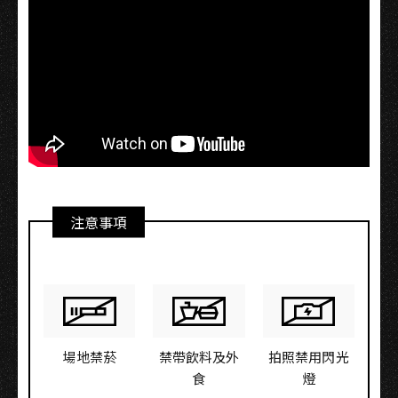
注意事項
場地禁菸
禁帶飲料及外
拍照禁用閃光
食
燈