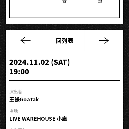
食
燈
回列表
2024
八
青
2024.11.02 (SAT)
哥
19:00
《我
可
以
演出者
輸》
王謙Goatak
小
巡
場地
迴
LIVE WAREHOUSE 小庫
－