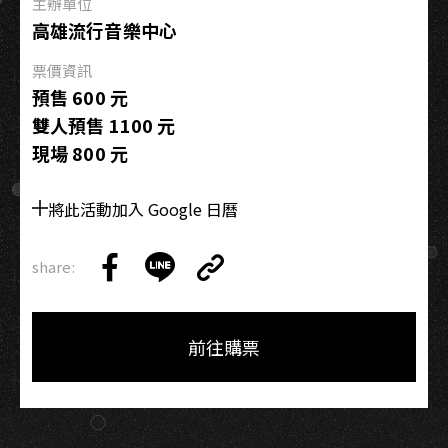
高
主辦單位
雄
高雄流行音樂中心
場
票價資訊
預售 600 元
雙人預售 1100 元
現場 800 元
將此活動加入 Google 日曆
share:
Copy
Share
Share
Copy
Link
on
on
Link
Facebook
LINE
前往購票