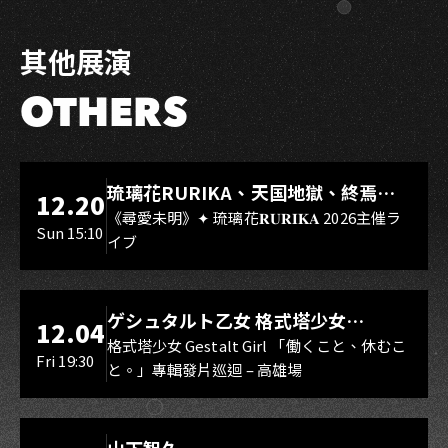
其他展演
OTHERS
LIVE WAREHOUSE 小庫
琉璃花RURIKA、天国地獄、終焉
12.20
Rebirth、DUALIA、無我夢中、花奏
《尋愛未明》✦ 琉璃花𝐑𝐔𝐑𝐈𝐊𝐀 2026主催ラ
Sun 15:10
イブ
スマイル（O.A.）
LIVE WAREHOUSE 小庫
ゲシュタルト乙女 格式塔少女
12.04
Gestalt Girl
格式塔少女 Gestalt Girl 「働くこと、休むこ
Fri 19:30
と。」專輯發片巡迴 – 高雄場
海音館