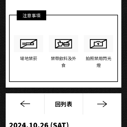
注意事項
場地禁菸
禁帶飲料及外
拍照禁用閃光
食
燈
回列表
「
星
た
2024.10.26 (SAT)