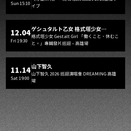
Sun 15:10
イブ
スマイル（O.A.）
LIVE WAREHOUSE 小庫
ゲシュタルト乙女 格式塔少女
12.04
Gestalt Girl
格式塔少女 Gestalt Girl 「働くこと、休むこ
Fri 19:30
と。」專輯發片巡迴 – 高雄場
海音館
山下智久
11.14
山下智久 2026 巡迴演唱會 DREAMING 高雄
Sat 19:00
場