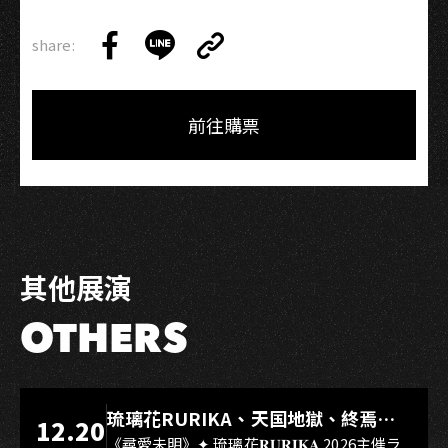
share:
Copy
Share
Share
Copy
Link
on
on
Link
Facebook
LINE
前往購票
其他展演
OTHERS
LIVE WAREHOUSE 小庫
琉璃花RURIKA、天国地獄、終焉
12.20
Rebirth、DUALIA、無我夢中、花奏
《尋愛未明》✦ 琉璃花𝐑𝐔𝐑𝐈𝐊𝐀 2026主催ラ