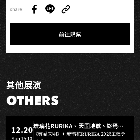
的』
share:
Copy
Share
Share
Copy
Link
on
on
Link
Facebook
LINE
前往購票
其他展演
OTHERS
LIVE WAREHOUSE 小庫
琉璃花RURIKA、天国地獄、終焉
12.20
Rebirth、DUALIA、無我夢中、花奏
《尋愛未明》✦ 琉璃花𝐑𝐔𝐑𝐈𝐊𝐀 2026主催ラ
Sun 15:10