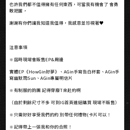
也許我們都不值得擁有任何東西，可當我有機會了 會勇
敢把握，
謝謝有你們讓我知道我值得，我感恩並珍視著♥
注意事項
🔆屆時現場會販售EP&周邊
實體EP《HowGin好夢》、AGin手寫告白杯套、AGin手
寫幽默雨Sun、AGin專屬明信片
🔆有制服的鈞團 記得穿廢T來赴約啊
（由於剩餘尺寸不多 可到IG首頁連結購買 現場不販售）
🔆只需好好享受我們的約 別帶任何禮物(卡片可以！
🔆記得帶上一張我和你的合照！