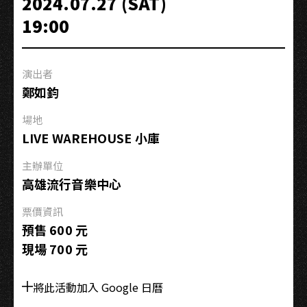
2024.07.27 (SAT)
人
19:00
組
樂
團
演出者
Momni
鄭如鈞
Money
＼
場地
正
LIVE WAREHOUSE 小庫
式
出
主辦單位
道
高雄流行音樂中心
／
票價資訊
『生
預售 600 元
命
現場 700 元
中
最
重
將此活動加入 Google 日曆
要