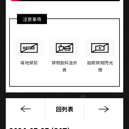
注意事項
場地禁菸
禁帶飲料及外
拍照禁用閃光
食
燈
回列表
母
女
雙