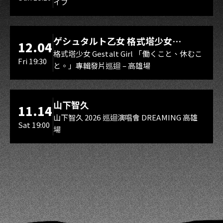
イブ
スマイル（O.A.）
LIVE WAREHOUSE 小庫
ゲシュタルト乙女 格式塔少女
12.04
Gestalt Girl
格式塔少女 Gestalt Girl 「働くこと、休むこ
Fri 19:30
と。」專輯發片巡迴 – 高雄場
海音館
山下智久
11.14
山下智久 2026 巡迴演唱會 DREAMING 高雄
Sat 19:00
場