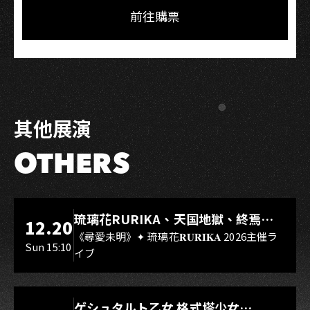
Facebook
LINE
前往購票
其他展演
OTHERS
LIVE WAREHOUSE 小庫
琉璃花RURIKA、天国地獄、終焉
12.20
Rebirth、DUALIA、無我夢中、花奏
《尋愛未明》✦ 琉璃花𝐑𝐔𝐑𝐈𝐊𝐀 2026主催ラ
Sun 15:10
イブ
スマイル（O.A.）
LIVE WAREHOUSE 小庫
ゲシュタルト乙女 格式塔少女