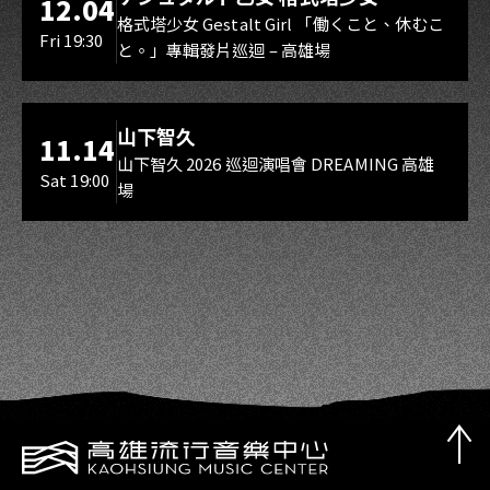
12.04
Gestalt Girl
格式塔少女 Gestalt Girl 「働くこと、休むこ
Fri 19:30
と。」專輯發片巡迴 – 高雄場
海音館
山下智久
11.14
山下智久 2026 巡迴演唱會 DREAMING 高雄
Sat 19:00
場