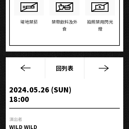
場地禁菸
禁帶飲料及外
拍照禁用閃光
食
燈
回列表
粗
大
Band〈TBB-
2024.05.26 (SUN)
X-
18:00
001〉
Hug
Me
演出者
Tour-
WILD WILD
高