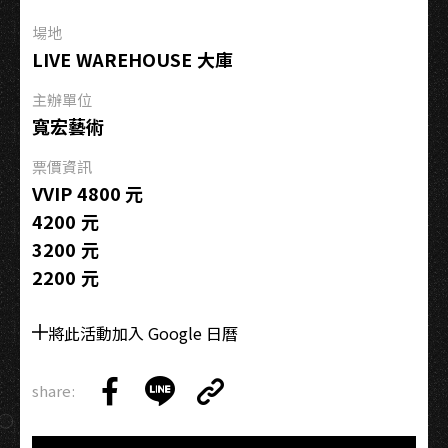
雄
場地
w/
LIVE WAREHOUSE 大庫
POT
(JP)
主辦單位
寬宏藝術
票價資訊
VVIP 4800 元
4200 元
3200 元
2200 元
將此活動加入 Google 日曆
share:
Copy
Share
Share
Copy
Link
on
on
Link