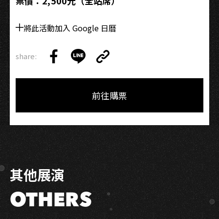
票價：2,500元（全站席）
班】
將此活動加入 Google 日曆
share:
Copy
Share
Share
Copy
Link
on
on
Link
Facebook
LINE
前往購票
其他展演
OTHERS