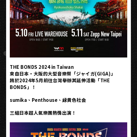
THE BONDS 2024 in Taiwan
來自日本・大阪的大型音樂祭「ジャイガ(GIGA)」
將於2024年5月前往台灣舉辦其延伸活動「THE
BONDS」！
sumika、Penthouse、緑黄色社会
三組日本超人氣樂團熱情出演！