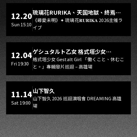
LIVE WAREHOUSE 小庫
琉璃花RURIKA、天国地獄、終焉
12.20
Rebirth、DUALIA、無我夢中、花奏
《尋愛未明》✦ 琉璃花𝐑𝐔𝐑𝐈𝐊𝐀 2026主催ラ
Sun 15:10
イブ
スマイル（O.A.）
LIVE WAREHOUSE 小庫
ゲシュタルト乙女 格式塔少女
12.04
Gestalt Girl
格式塔少女 Gestalt Girl 「働くこと、休むこ
Fri 19:30
と。」專輯發片巡迴 – 高雄場
海音館
山下智久
11.14
山下智久 2026 巡迴演唱會 DREAMING 高雄
Sat 19:00
場