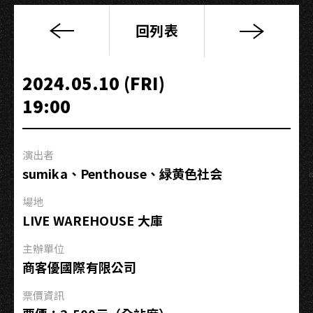
回列表
【有
序
音
2024.05.10 (FRI)
樂
19:00
研
習
所
演出者
–
sumika、Penthouse、緑黄色社会
電
影
場地
配
LIVE WAREHOUSE 大庫
樂
基
主辦單位
礎
商客優國際有限公司
創
票價資訊
作