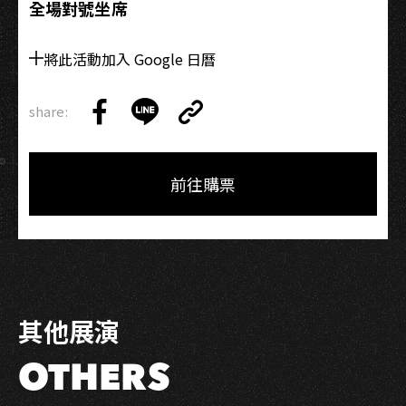
全場對號坐席
將此活動加入 Google 日曆
share:
Copy
Share
Share
Copy
Link
on
on
Link
Facebook
LINE
前往購票
其他展演
OTHERS