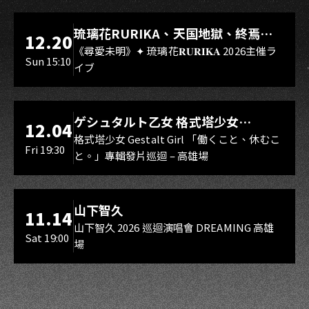
LIVE WAREHOUSE 小庫
琉璃花RURIKA、天国地獄、終焉
12.20
Rebirth、DUALIA、無我夢中、花奏
《尋愛未明》✦ 琉璃花𝐑𝐔𝐑𝐈𝐊𝐀 2026主催ラ
Sun 15:10
イブ
スマイル（O.A.）
LIVE WAREHOUSE 小庫
ゲシュタルト乙女 格式塔少女
12.04
Gestalt Girl
格式塔少女 Gestalt Girl 「働くこと、休むこ
Fri 19:30
と。」專輯發片巡迴 – 高雄場
海音館
山下智久
11.14
山下智久 2026 巡迴演唱會 DREAMING 高雄
Sat 19:00
場