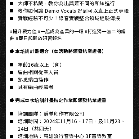
大師不私藏，教你為出與眾不同的和絃進行
教你如何讓 Demo Vocals 好到可以直上正式專輯
實戰經驗不可少！錄音實戰整合領域經驗傳授
#提升戰力值 #一起成為產業的一環 #打造獨一無二的編
曲 #即日起開放研習報名
⭓ 本培訓計畫適合（本活動將頒發結業證書）
年齡16歲以上（含）
編曲相關從業人員
熟悉編曲操作
具有編曲經驗者
⭓ 完成本次培訓計畫指定作業即頒發結業證書
培訓團隊：爵隊創作有限公司
培訓時間：2024年11月16、17日，及11月23、
24日（共四天）
培訓地點：高雄流行音樂中心 3F音樂教室