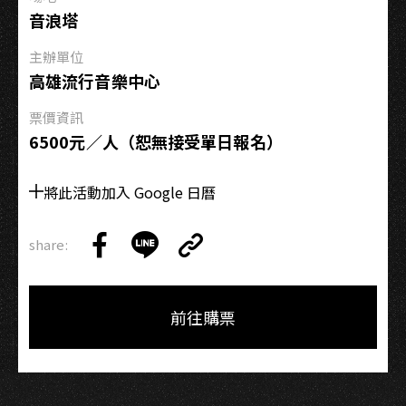
菜
音浪塔
feat.
韓
主辦單位
國
高雄流行音樂中心
술
票價資訊
술
6500元／人（恕無接受單日報名）
안
주
將此活動加入 Google 日曆
페
스
티
share:
Copy
벌 熱
Share
Share
Copy
Link
鬧
on
on
Link
續
Facebook
LINE
前往購票
攤！