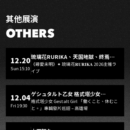
其他展演
OTHERS
LIVE WAREHOUSE 小庫
琉璃花RURIKA、天国地獄、終焉
12.20
Rebirth、DUALIA、無我夢中、花奏
《尋愛未明》✦ 琉璃花𝐑𝐔𝐑𝐈𝐊𝐀 2026主催ラ
Sun 15:10
イブ
スマイル（O.A.）
LIVE WAREHOUSE 小庫
ゲシュタルト乙女 格式塔少女
12.04
Gestalt Girl
格式塔少女 Gestalt Girl 「働くこと、休むこ
Fri 19:30
と。」專輯發片巡迴 – 高雄場
海音館