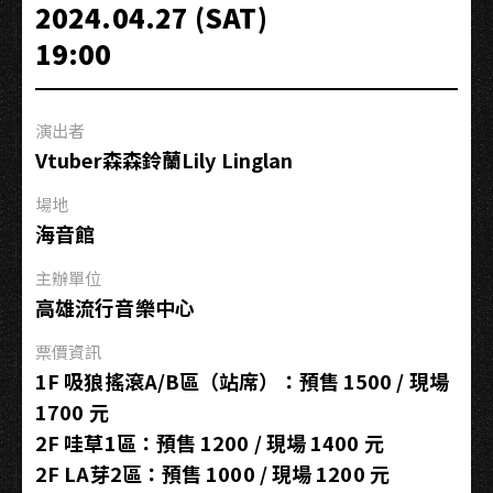
次】
2024.04.27 (SAT)
2024
19:00
CNBLUE
LIVE
‘CNBLUENTITY’
演出者
IN
Vtuber森森鈴蘭Lily Linglan
KAOHSIUNG
場地
海音館
主辦單位
高雄流行音樂中心
票價資訊
1F 吸狼搖滾A/B區（站席）：預售 1500 / 現場
1700 元
2F 哇草1區：預售 1200 / 現場 1400 元
2F LA芽2區：預售 1000 / 現場 1200 元