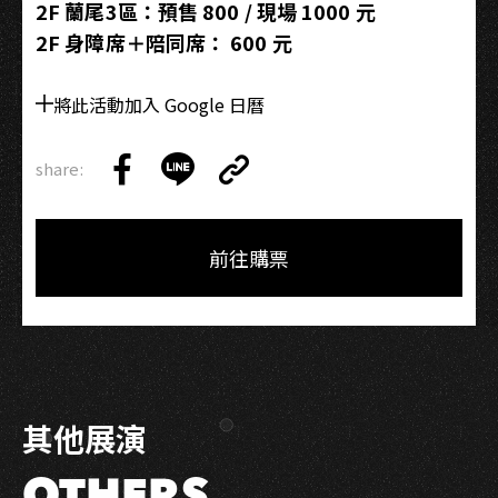
2F 蘭尾3區：預售 800 / 現場 1000 元
2F 身障席＋陪同席： 600 元
將此活動加入 Google 日曆
share:
Copy
Share
Share
Copy
Link
on
on
Link
Facebook
LINE
前往購票
其他展演
OTHERS