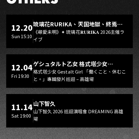
LIVE WAREHOUSE 小庫
琉璃花RURIKA、天国地獄、終焉
12.20
Rebirth、DUALIA、無我夢中、花奏
《尋愛未明》✦ 琉璃花𝐑𝐔𝐑𝐈𝐊𝐀 2026主催ラ
Sun 15:10
イブ
スマイル（O.A.）
LIVE WAREHOUSE 小庫
ゲシュタルト乙女 格式塔少女
12.04
Gestalt Girl
格式塔少女 Gestalt Girl 「働くこと、休むこ
Fri 19:30
と。」專輯發片巡迴 – 高雄場
海音館
山下智久
11.14
山下智久 2026 巡迴演唱會 DREAMING 高雄
Sat 19:00
場