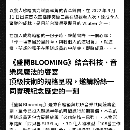
以驚人歌唱實力嶄露頭角的森森鈴蘭，在 2022 年 9 月
11 日出道首次直播即突破三萬在線觀看人次，達成令人
驚艷的成就，是目前台灣最受矚目的 Vtuber 之一！
在加入成為箱箱的一份子時，鈴蘭曾許下一個心願：
「作一場專屬於風鈴草，與我個人的演唱會」，就這
樣，夢想的種子在團隊成員心中萌芽，即將成真……。
《盛開BLOOMING》結合科技、音
樂與魔法的饗宴
頂級技術的規格呈現，邀請粉絲一
同實現紀念歷史的一刻
《盛開Blooming》是來自箱箱與烘嗓音樂共同統籌企
劃，至今已投入超過半年的時間進行前期籌備，本次的
團隊成員更包含硬體統籌「必應創造－恩強」、人物形
象繪師「西貝魯 SIBYLa」、3D 化人物模型「108番工作
室」、動作捕捉「新月映像」、現場投影「偉緻影音」