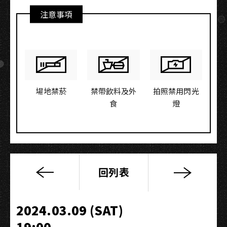
注意事項
場地禁菸
禁帶飲料及外
拍照禁用閃光
食
燈
回列表
丁
噹
Della《夜
2024.03.09 (SAT)
遊
19:00