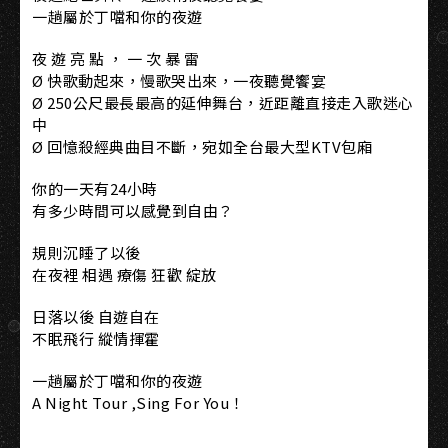
一趟屬於丁噹和你的夜遊
夜 遊 亮 點 ， 一 次 暴 雷
Ø 快歌動起來，慢歌哭出來，一夜聽覺饗宴
Ø 250公尺最長最高的延伸舞台，近距離直接走入歌迷心
中
Ø 回憶殺經典曲目不斷，宛如全台最大型KTV包廂
你的一天有24小時
有多少時間可以感覺到自由？
規則沉睡了以後
在夜裡 相遇 療傷 狂歡 綻放
日落以後 自遊自在
不眠飛行 縱情揮霍
一趟屬於丁噹和你的夜遊
A Night Tour ,Sing For You！