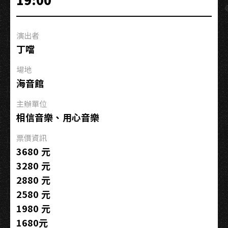
A
Night
Tour》
演出者
巡
丁噹
迴
演
場地
唱
海音館
會
（加
主辦單位
場）
相信音樂、用心音樂
票價資訊
3680 元
3280 元
2880 元
2580 元
1980 元
1680元