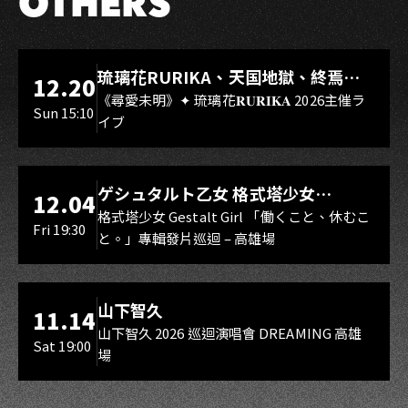
OTHERS
LIVE WAREHOUSE 小庫
琉璃花RURIKA、天国地獄、終焉
12.20
Rebirth、DUALIA、無我夢中、花奏
《尋愛未明》✦ 琉璃花𝐑𝐔𝐑𝐈𝐊𝐀 2026主催ラ
Sun 15:10
イブ
スマイル（O.A.）
LIVE WAREHOUSE 小庫
ゲシュタルト乙女 格式塔少女
12.04
Gestalt Girl
格式塔少女 Gestalt Girl 「働くこと、休むこ
Fri 19:30
と。」專輯發片巡迴 – 高雄場
海音館
山下智久
11.14
山下智久 2026 巡迴演唱會 DREAMING 高雄
Sat 19:00
場