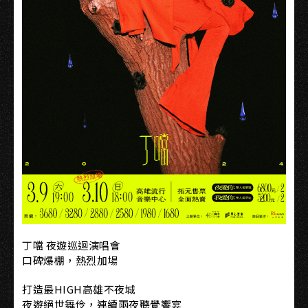
丁噹 夜遊巡迴演唱會
口碑爆棚，熱烈加場
打造最HIGH高雄不夜城
夜遊絕世舞伶，連續兩夜聽覺饗宴