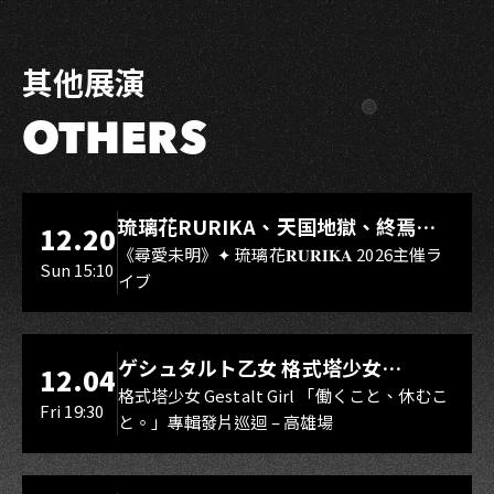
其他展演
OTHERS
LIVE WAREHOUSE 小庫
琉璃花RURIKA、天国地獄、終焉
12.20
Rebirth、DUALIA、無我夢中、花奏
《尋愛未明》✦ 琉璃花𝐑𝐔𝐑𝐈𝐊𝐀 2026主催ラ
Sun 15:10
イブ
スマイル（O.A.）
LIVE WAREHOUSE 小庫
ゲシュタルト乙女 格式塔少女
12.04
Gestalt Girl
格式塔少女 Gestalt Girl 「働くこと、休むこ
Fri 19:30
と。」專輯發片巡迴 – 高雄場
海音館