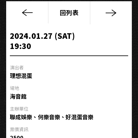
回列表
理
想
混
2024.01.27 (SAT)
蛋
19:30
【奇
異
點
演出者
BESTRANGE】
理想混蛋
演
唱
場地
會
海音館
高
雄
主辦單位
加
聯成娛樂、何樂音樂、好混蛋音樂
場
票價資訊
2500