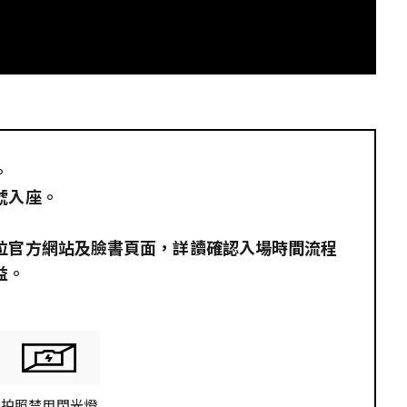
。
號入座。
。
位官方網站及臉書頁面，詳讀確認入場時間流程
益。
拍照禁用閃光燈