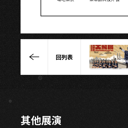
O
回列表
舞
炯
恩
【太
陽
之
子】
演
其他展演
唱
會