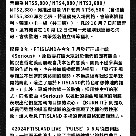
票價為 NT$5,880 / NT$4,880 / NT$3,880 /
NT$2,880，另推出限量 VIP 套票 NT$6,580 （含價值
NT$5,880 票券乙張、特區優先入場資格、會前彩排福
利、獨家小卡一組（共三張）），凡於 10 月 7 日前購票
者，還有機會在 10 月 12 日使用一元加購親筆簽名海
報、會後歡送、親筆簽名拍立得等福利。
睽違 8 年，FTISLAND在今年 7 月發行正規七輯
《Serious》，象徵要打破大眾對於他們的固有觀念、
擺脫世俗定義而展現自我本色的含義。團員不僅參與全
專的作詞作曲，也在參加廣播節目時提到，「發行正規
專輯並不是當前演藝圈的趨勢，不過這張專輯從去年就
開始籌劃，灌注了屬於 FTISLAND的特色和想傳達的訊
息。」此外，專輯共收錄十首歌曲，採用雙主打的形
式，同名歌曲《Serious》以雄壯的樂曲和渾厚的唱腔
表現出他們堅定朝向目標的決心，《BURN IT》則是以
成員們強烈的嗓音與慵懶的旋律呈現了沈穩的男性形
象，讓人看見 FTISLAND 多樣的音樂風格和反轉魅力。
《2024 FTISLAND LIVE ‘PULSE’》6 月從首爾起
跑，一連兩天的演出，除了演唱過往推出的熱門曲目，