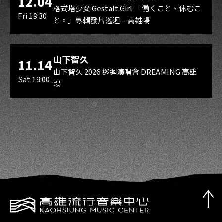
12.04
Gestalt Girl
格式塔少女 Gestalt Girl 「働くこと、休むこ
Fri 19:30
と。」專輯發片巡迴 – 高雄場
海音館
山下智久
11.14
山下智久 2026 巡迴演唱會 DREAMING 高雄
Sat 19:00
場