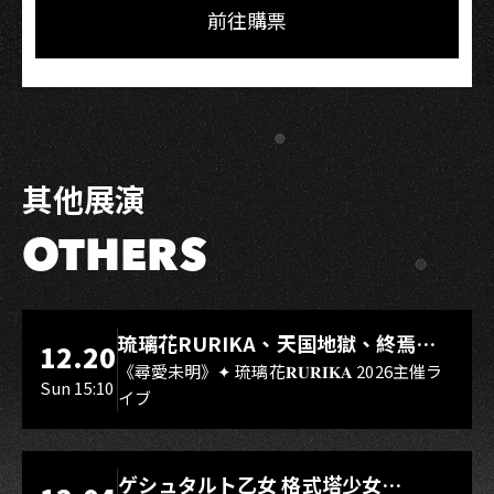
Facebook
LINE
前往購票
其他展演
OTHERS
LIVE WAREHOUSE 小庫
琉璃花RURIKA、天国地獄、終焉
12.20
Rebirth、DUALIA、無我夢中、花奏
《尋愛未明》✦ 琉璃花𝐑𝐔𝐑𝐈𝐊𝐀 2026主催ラ
Sun 15:10
イブ
スマイル（O.A.）
LIVE WAREHOUSE 小庫
ゲシュタルト乙女 格式塔少女