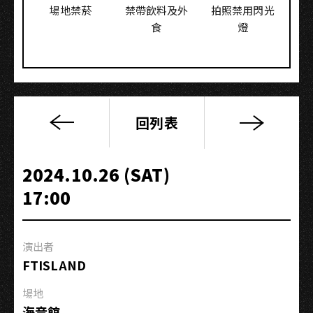
場地禁菸
禁帶飲料及外
拍照禁用閃光
食
燈
回列表
2024
雄
爭
2024.10.26 (SAT)
舞
17:00
鬥
國
際
演出者
街
FTISLAND
舞
大
場地
賽
海音館